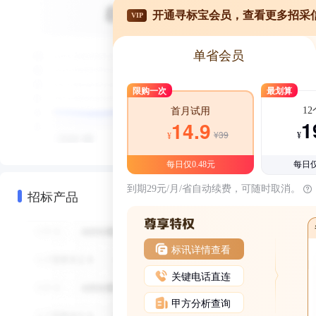
开通寻标宝会员，查看更多招采
VIP
单省会员
限购一次
最划算
1
首月试用
1
14.9
¥39
¥
¥
每日仅0.48元
每日仅
到期29元/月/省自动续费，可随时取消。
招标产品
标讯详情查看
关键电话直连
甲方分析查询