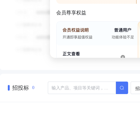
会员尊享权益
招投标
招
0