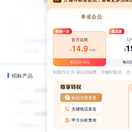
单省会员
限购一次
最划算
1
首月试用
1
14.9
¥39
¥
¥
每日仅0.48元
每日仅
到期29元/月/省自动续费，可随时取消。
招标产品
标讯详情查看
关键电话直连
甲方分析查询