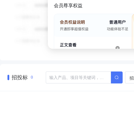
会员尊享权益
招投标
招
0