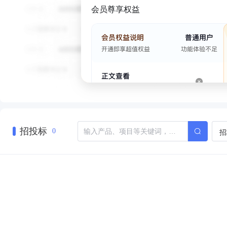
会员尊享权益
招投标
招
0