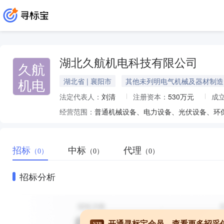
湖北久航机电科技有限公司
久航
机电
湖北省 | 襄阳市
其他未列明电气机械及器材制造
法定代表人：
刘清
注册资本：
530万元
成
经营范围：
招标
中标
代理
（0）
（0）
（0）
招标分析
开通寻标宝会员，查看更多招采
VIP