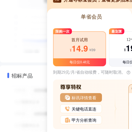
单省会员
限购一次
最划算
1
首月试用
1
14.9
¥39
¥
¥
每日仅0.48元
每日仅
到期29元/月/省自动续费，可随时取消。
招标产品
标讯详情查看
关键电话直连
甲方分析查询