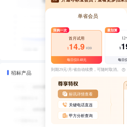
单省会员
限购一次
最划算
1
首月试用
1
14.9
¥39
¥
¥
每日仅0.48元
每日仅
到期29元/月/省自动续费，可随时取消。
招标产品
标讯详情查看
关键电话直连
甲方分析查询