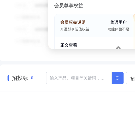
会员尊享权益
招投标
招
0