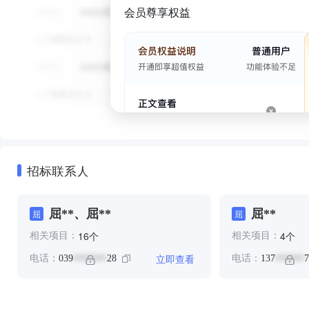
会员尊享权益
招标联系人
屈**、屈**
屈**
屈
屈
个
个
16
4
相关项目：
相关项目：
立即查看
电话：
039
28
电话：
137
7
*******
******