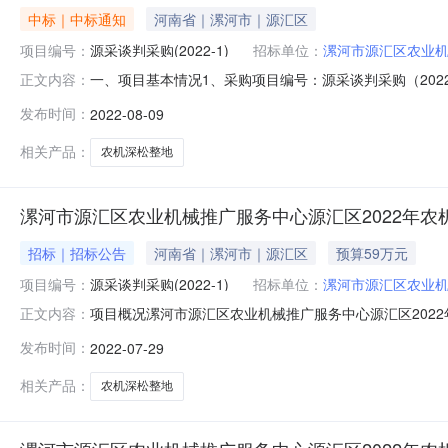
中标｜中标通知
河南省｜漯河市｜源汇区
项目编号：
源采谈判采购(2022-1)
招标单位：
漯河市源汇区农业
一、项目基本情况1、采购项目编号：源采谈判采购（202
正文内容：
4、采购公告发布日期：2022年07月29日5、评审日期：
发布时间：
2022-08-09
业补助任务的农机合作社（具体详见谈判文件）临颍县迎秋
1
相关产品：
农机深松整地
漯河市源汇区农业机械推广服务中心源汇区2022年农
招标｜招标公告
河南省｜漯河市｜源汇区
预算59万元
项目编号：
源采谈判采购(2022-1)
招标单位：
漯河市源汇区农业
项目概况漯河市源汇区农业机械推广服务中心源汇区2022
正文内容：
分（北京时间）前递交响应文件。一、项目基本情况1、项目
发布时间：
2022-07-29
采购方式：竞争性谈判4、预算金额：590,000.00元最高
相关产品：
农机深松整地