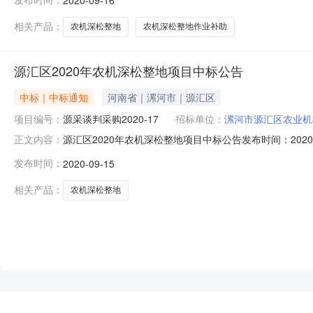
元/亩序号名称服务范围服务要求服务时间服务标准1源汇
厘米
相关产品：
农机深松整地
农机深松整地作业补助
源汇区2020年农机深松整地项目中标公告
中标｜中标通知
河南省｜漯河市｜源汇区
项目编号：
源采谈判采购2020-17
招标单位：
漯河市源汇区农业机
源汇区2020年农机深松整地项目中标公告发布时间：2020-
正文内容：
供应商名称：临颍县建华农机专业合作社供应商地址：临颍县
发布时间：
2020-09-15
求：在源汇区辖区内实施农机深松整地作业补助（具体详见
相邻两铲
相关产品：
农机深松整地
NEW
HOT
5折起