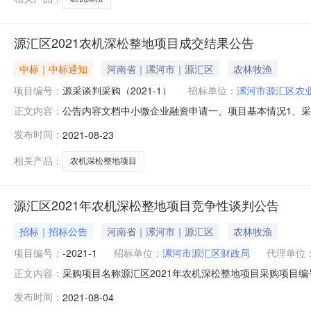
源汇区2021农机深松整地项目成交结果公告
中标｜中标通知
河南省｜漯河市｜源汇区
农林牧渔
项目编号：
源采谈判采购（2021-1）
招标单位：
漯河市源汇区农
公告内容文档中小微企业融资申请一、项目基本情况1、采购
正文内容：
购公告发布日期：2021年08月04日5、评审日期：20
发布时间：
2021-08-23
整地作业补助（具体详见谈判文件）漯河市源汇区问津农机专
整地
相关产品：
农机深松整地项目
源汇区2021年农机深松整地项目竞争性谈判公告
招标｜招标公告
河南省｜漯河市｜源汇区
农林牧渔
项目编号：
-2021-1
招标单位：
漯河市源汇区财政局
代理单位
采购项目名称源汇区2021年农机深松整地项目采购项目编
正文内容：
汇区农业机械推广服务中心/采购项目建立时间2021-08-
发布时间：
2021-08-04
性谈判公告项目概况源汇区2021年农机深松整地项目采购