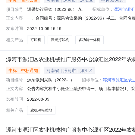
项目编号：
源采协议采购（2022-96）-A。
招标单位：
漯河市源汇
一、合同编号：源采协议采购（2022-96）-A二、合同
正文内容：
河市源汇区农业机械推广服务中心地址：漯河市源汇区农业机
发布时间：
2022-10-09 15:19
地址：漯河市源汇区人民路新天地步行街儿童城24幢1层L12
相关产品：
打印机
激光打印机
多功能一体机
漯河市源汇区农业机械推广服务中心源汇区2022年农
中标｜中标通知
河南省｜漯河市｜源汇区
项目编号：
源采谈判采购（2022-1）
招标单位：
漯河市源汇区农
公告内容文档中小微企业融资申请一、项目基本情况1、采购
正文内容：
地项目3、采购方式：竞争性谈判4、采购公告发布日期：202
发布时间：
2022-08-09
承担源汇区辖区内农机深松整地作业补助任务的农机合作社
务
相关产品：
农机深松整地
漯河市源汇区农业机械推广服务中心源汇区2022年农