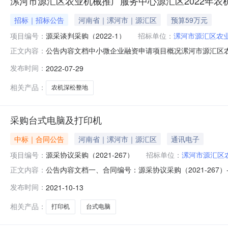
漯河市源汇区农业机械推广服务中心源汇区2022年农
招标｜招标公告
河南省｜漯河市｜源汇区
预算59万元
项目编号：
源采谈判采购（2022-1）
招标单位：
漯河市源汇区农
公告内容文档中小微企业融资申请项目概况漯河市源汇区农
正文内容：
件，并于2022年08月08日15时00分（北京时间）前
发布时间：
2022-07-29
汇区2022年农机深松整地项目3、采购方式：竞争性谈判4、预
相关产品：
农机深松整地
采购台式电脑及打印机
中标｜合同公告
河南省｜漯河市｜源汇区
通讯电子
项目编号：
源采协议采购（2021-267）
招标单位：
漯河市源汇区
公告内容文档一、合同编号：源采协议采购（2021-267
正文内容：
机五、合同主体1.采购人（甲方）：漯河市源汇区农业机械
发布时间：
2021-10-13
河白领计算机有限公司企业规模：微型地址：漯河市源汇区人民
相关产品：
打印机
台式电脑