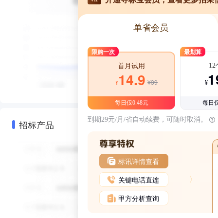
单省会员
限购一次
最划算
1
首月试用
1
14.9
¥39
¥
¥
每日仅0.48元
每日仅
到期29元/月/省自动续费，可随时取消。
招标产品
标讯详情查看
关键电话直连
甲方分析查询