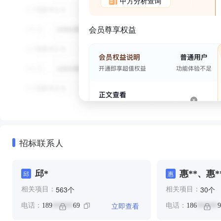
甲方分析查询
会员尊享权益
招标联系人
邱*
惠**、惠*
邱
惠
个
个
563
30
相关项目：
相关项目：
立即查看
电话：
189
69
电话：
186
9
******
******