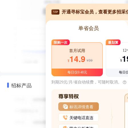
开通寻标宝会员，查看更多招采
VIP
单省会员
限购一次
最划算
1
首月试用
1
14.9
¥39
¥
¥
每日仅0.48元
每日仅
到期29元/月/省自动续费，可随时取消。
招标产品
标讯详情查看
关键电话直连