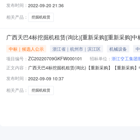
示（采购文件编号：ZC20220709GKFW000101
发布时间：
2022-09-20 21:36
计含税总价868000.00元2、拟成交供应商按照采购
山县恒立
相关产品：
挖掘机租赁
广西天巴4标挖掘机租赁(询比)[重新采购][重新采购]
中标｜候选人公示
浙江省｜杭州市｜滨江区
机械设备
中
项目编号：
ZC20220709GKFW000101
招标单位：
浙江交工集团
广西天巴4标挖掘机租赁(询比)【重新采购】【重新采购
正文内容：
（ZC20220709GKFW000101）公示结束时间：
发布时间：
2022-09-09 10:37
868000.00元2、拟成交供应商按照采购文件要求承
机械租赁部满足采购文
相关产品：
挖掘机租赁