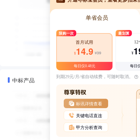
单省会员
限购一次
最划算
1
首月试用
1
14.9
¥39
¥
¥
每日仅0.48元
每日仅
到期29元/月/省自动续费，可随时取消。
中标产品
标讯详情查看
关键电话直连
甲方分析查询