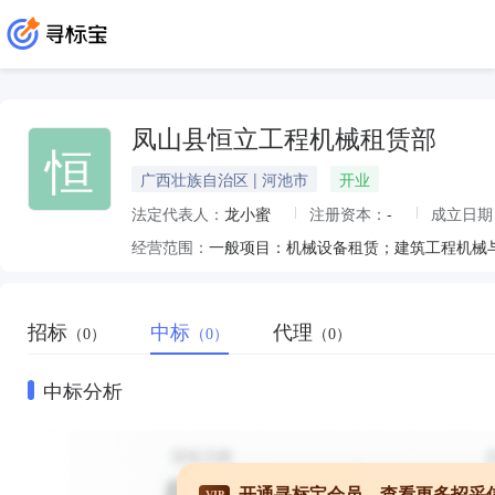
凤山县恒立工程机械租赁部
恒
广西壮族自治区 | 河池市
开业
法定代表人：
龙小蜜
注册资本：
-
成立日期
经营范围：
招标
中标
代理
（0）
（0）
（0）
中标分析
开通寻标宝会员，查看更多招采
VIP