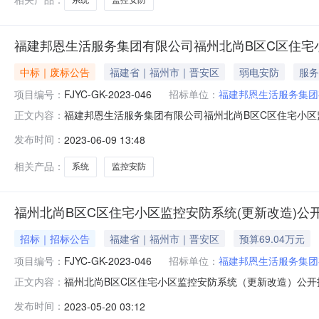
福建邦恩生活服务集团有限公司福州北尚B区C区住宅
中标｜废标公告
福建省｜福州市｜晋安区
弱电安防
服务
项目编号：
FJYC-GK-2023-046
招标单位：
福建邦恩生活服务集团
福建邦恩生活服务集团有限公司福州北尚B区C区住宅小区监控
正文内容：
区住宅小区监控安防系统（更新改造）二、项目终止的原
发布时间：
2023-06-09 13:48
表，按无效响应处理。本项目有效投标人不足三家，废标
公司地址：福州市晋安区秀山路3
相关产品：
系统
监控安防
福州北尚B区C区住宅小区监控安防系统(更新改造)公
招标｜招标公告
福建省｜福州市｜晋安区
预算69.04万元
项目编号：
FJYC-GK-2023-046
招标单位：
福建邦恩生活服务集团
福州北尚B区C区住宅小区监控安防系统（更新改造）公
正文内容：
达广场SOHO区C区C3#楼26层2618（福建阳诚项目
发布时间：
2023-05-20 03:12
FJYC-GK-2023-046项目名称：福州北尚B区C区住宅