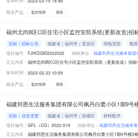
发布时间：
2023-03-15 18:48
期至：投标文件递交的截止时间（投标截止时间）：2023年
相关产品：
监控安防
系统
福州北尚B区C区住宅小区监控安防系统(更新改造)招
招标｜招标公告
福建省｜福州市｜晋安区
弱电安防
预算
项目编号：
FJHC[GK]2022022
招标单位：
福建邦恩生活服务集团
福州北尚B区C区住宅小区监控安防系统（更新改造）招标公告
正文内容：
福建邦恩生活服务集团有限公司，委托的招标代理单位为福
发布时间：
2023-02-23 10:59
建省福州市；2.2.招标范围和内容：福州北尚B区C区住宅小
相关产品：
监控安防
系统
福建邦恩生活服务集团有限公司枫丹白鹭小区1期9号楼
招标｜信息变更
福建省｜福州市｜鼓楼区
材料配件
项目编号：
GFL（CG）2022-019
招标单位：
福建邦恩生活服务集
福建邦恩生活服务集团有限公司枫丹白鹭小区1期9号楼2梯、
正文内容：