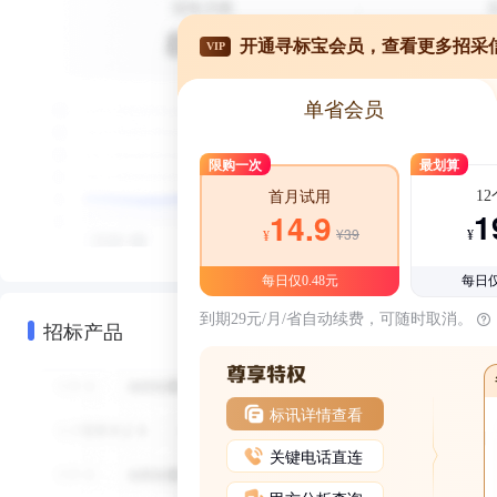
开通寻标宝会员，查看更多招采
VIP
单省会员
限购一次
最划算
1
首月试用
1
14.9
¥39
¥
¥
每日仅0.48元
每日仅
到期29元/月/省自动续费，可随时取消。
招标产品
标讯详情查看
关键电话直连