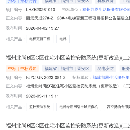
招标｜招标公告
福建省｜福州市｜晋安区
机械设备
工程
项目编号：
LHZB20261010
招标单位：
福州邦恩生活服务有限公
丽景天成27#-2、28#-4电梯更新工程项目招标公告福建
正文内容：
邀请不特定供应商参加投标。1、项目编号：LHZB202
发布时间：
2026-04-02 15:27
购标的数量中小企业划分标准所属行业采购包预算采购包最高限价投
相关产品：
电梯更新工程
电梯
福州北尚B区C区住宅小区监控安防系统(更新改造)(二
中标｜中标通知
福建省｜福州市｜晋安区
弱电安防
服务
项目编号：
FJYC-GK-2023-081-2
招标单位：
福建邦恩生活服务集
福州北尚B区C区住宅小区监控安防系统（更新改造）（二次）中标公
正文内容：
区C区住宅小区监控安防系统（更新改造）（二次）三、中
发布时间：
2023-09-11 19:11
层214室中标（成交）金额：66.5000000（万元）
相关产品：
监控安防系统
电梯专用网络半球摄像机
高空抛物专用
福州北尚B区C区住宅小区监控安防系统(更新改造)(二