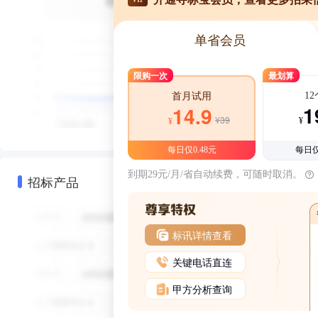
单省会员
限购一次
最划算
1
首月试用
1
14.9
¥39
¥
¥
每日仅0.48元
每日仅
到期29元/月/省自动续费，可随时取消。
招标产品
标讯详情查看
关键电话直连
甲方分析查询