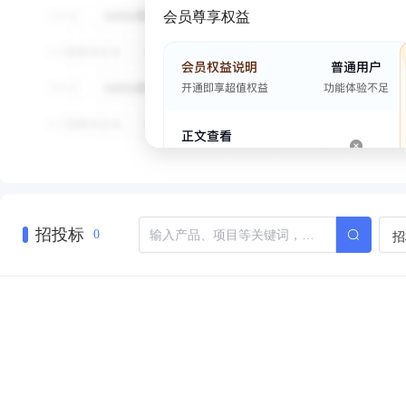
会员尊享权益
招投标
招
0