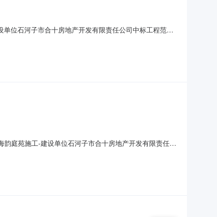
-建设单位石河子市合十房地产开发有限责任公司中标工程范围
写贰仟捌佰伍拾捌万玖仟伍佰贰拾壹元肆角柒分小写
量标准合格第二名单位名称石河子市金石建筑工程有限公司投标报价
小区海韵庭苑施工-建设单位石河子市合十房地产开发有限责任公
压供水设备）第一名单位名称石河子恒业建筑安装工程有限
造师姓名郑伟萍注册级别建筑工程一级注册证书编号新