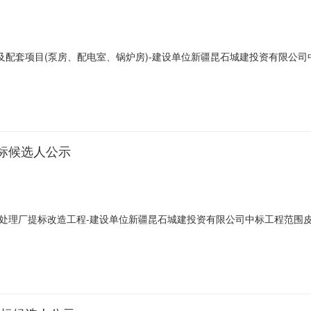
及配套项目(泵房、配电室、锅炉房)-建设单位新疆昆石城建投资有限公司
第一名单位名称和田开元建筑安装工程有限责任公司投标报价大写捌佰零陆万
级注册证书编号新265131325070质量标准合格第二名单位名称石河
标候选人公示
处理厂提标改造工程-建设单位新疆昆石城建投资有限公司中标工程范围
建筑安装有限公司投标报价大写柒佰柒拾叁万壹仟柒佰柒拾伍元肆角捌分小写7
0807805质量标准合格第二名单位名称石河子恒业建筑安装工程有限责