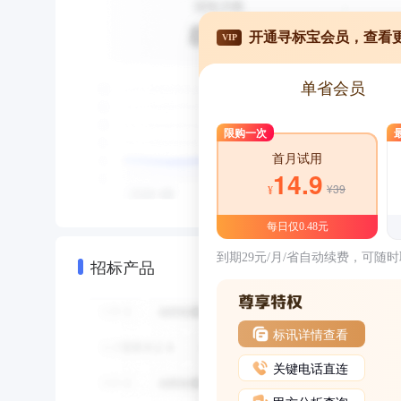
开通寻标宝会员，查看
VIP
单省会员
限购一次
首月试用
14.9
¥39
¥
每日仅0.48元
到期29元/月/省自动续费，可随
招标产品
标讯详情查看
关键电话直连