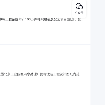
公众号
中标工程范围年产100万件针织服装及配套项目(泵房、配电
叁仟零柒拾元零捌角整小写8063070.800元投标工期
子市天宏建筑安装有限公司投标报价大写捌佰零玖万壹仟肆佰伍
皮墨北京工业园区污水处理厂提标改造工程设计图纸内范围
731775.480元投标工期70日历天建造师姓名李富军
任公司投标报价大写柒佰柒拾壹万陆仟贰佰壹拾伍元玖角叁分小