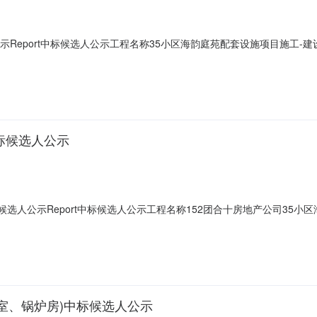
示Report中标候选人公示工程名称35小区海韵庭苑配套设施项目施工
工内容第一名单位名称石河子恒业建筑安装工程有限责任公司投标报价大
师姓名马春山注册级别建筑工程二级注册证书编号新265151541752质
标候选人公示
候选人公示Report中标候选人公示工程名称152团合十房地产公司35
范围内的所有施工内容（不含电梯、高压柜、变压器、柴油发电机、无负
贰拾捌元陆角叁分小写181089428.630元投标工期203日历天建
室、锅炉房)中标候选人公示