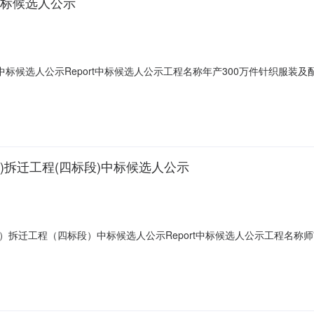
中标候选人公示
中标候选人公示Report中标候选人公示工程名称年产300万件针织服装
目二期设计图纸内范围内的所有工作内容。第一名单位名称石河子市天宏建
工期102日历天建造师姓名邓国新注册级别建筑工程二级注册证书编号新2650
)拆迁工程(四标段)中标候选人公示
）拆迁工程（四标段）中标候选人公示Report中标候选人公示工程名称
中标工程范围师市两违建设治理项目—东城街道（马家坪、上六宫、河畔
称新疆新伟建筑工程有限公司投标报价大写壹仟贰佰玖拾万元整小写12900