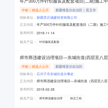
年产300万件针织服装及配套项目(二期)施工
中标｜候选人公示
新疆维吾尔自治区｜昆玉市
招标单位：
新疆昆石城建投资有限公司
年产300万件针织服装及配套项目（二期）施工
正文内容：
中标工程范围年产300万件针织服装及配套项
发布时间：
2018-11-14
拾肆元壹角壹分小写44998854.110元投标
工程有限
相关产品：
针织服装及配套
师市两违建设治理项目—东城街道(四层至八层
中标｜候选人公示
新疆维吾尔自治区
招标单位：
石河子市东城街道办事处
师市两违建设治理项目—东城街道（四层至八层
正文内容：
（四标段）-建设单位石河子市东城街道办事处
发布时间：
2018-02-28
段）的所有内容（详见招标文件）。第一名单位名
别建筑工程二级注册证书编号新
相关产品：
师市两违建设治理
拆迁工程