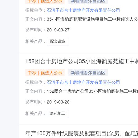
中标｜候选人公示
新疆维吾尔自治区
招标单位：
石河子市合十房地产开发有限责任公司
35小区海韵庭苑配套设施项目施工中标候选人公
正文内容：
施工图纸及招标文件工程量清单范围内的所有施
发布时间：
2019-09-27
28589521.470元投标工期65日历天建造
大写贰仟捌佰伍拾柒万
相关产品：
配套设施
152团合十房地产公司35小区海韵庭苑施工中
中标｜候选人公示
新疆维吾尔自治区
招标单位：
石河子市合十房地产开发有限责任公司
152团合十房地产公司35小区海韵庭苑施工中标
正文内容：
司中标工程范围施工图纸及招标文件工程量清单
发布时间：
2019-03-28
责任公司投标报价大写壹亿捌仟壹佰零捌万玖仟肆佰
165060800852
相关产品：
庭苑施工
年产100万件针织服装及配套项目(泵房、配电