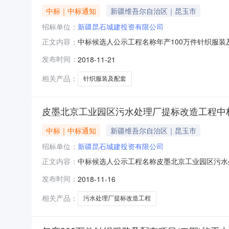
中标｜中标通知
新疆维吾尔自治区｜昆玉市
招标单位：
新疆昆石城建投资有限公司
中标候选人公示工程名称年产100万件针织服装
正文内容：
室、锅炉房)设计图纸内范围内的所有工作内容。
发布时间：
2018-11-21
90日历天建造师姓名张红伟注册级别建筑工程二
拾玖元贰角捌分
相关产品：
针织服装及配套
皮墨北京工业园区污水处理厂提标改造工程中
中标｜中标通知
新疆维吾尔自治区｜昆玉市
招标单位：
新疆昆石城建投资有限公司
中标候选人公示工程名称皮墨北京工业园区污水
正文内容：
内的所有工作内容。第一名单位名称石河子市天宏
发布时间：
2018-11-16
注册级别建筑工程二级注册证书编号新26508
写7716215.930
相关产品：
污水处理厂提标改造工程