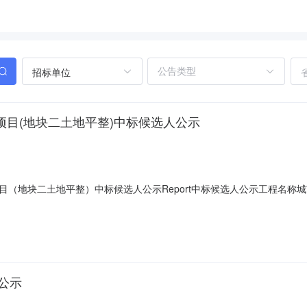
招标单位
设项目(地块二土地平整)中标候选人公示
项目（地块二土地平整）中标候选人公示Report中标候选人公示工程名称城
建设局中标工程范围招标文件工程量清单范围内的所有施工内容。包括场
壹万贰仟零贰拾叁元肆角肆分小写212023.440元投标工期20日历天建
公示