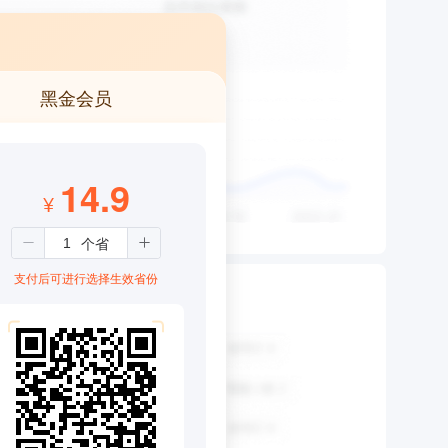
黑金会员
14.9
¥
支付后可进行选择生效省份