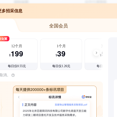
更多招采信息
全国会员
最划算
12个月
1个月
3个月
199
39
99
¥
¥
¥
每日仅0.55元
每日仅1.26元
每日仅1.08元
时取消。