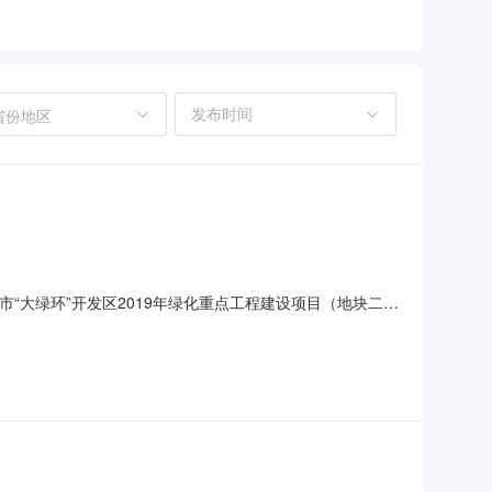
省份地区
市“大绿环”开发区2019年绿化重点工程建设项目（地块二土
地平整、土方回填，满足绿化种植要求。第一名单位名称石
造师姓名董文庆注册级别建筑工程二级[00101717],市政