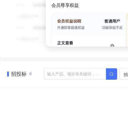
会员尊享权益
招投标
招
0