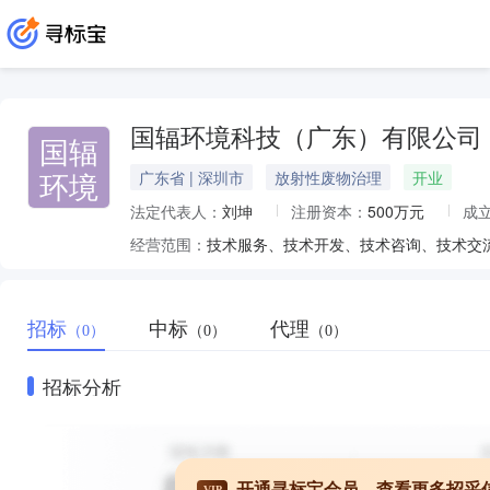
国辐环境科技（广东）有限公司
国辐
环境
广东省 | 深圳市
放射性废物治理
开业
法定代表人：
刘坤
注册资本：
500万元
成
经营范围：
招标
中标
代理
（0）
（0）
（0）
招标分析
开通寻标宝会员，查看更多招采
VIP