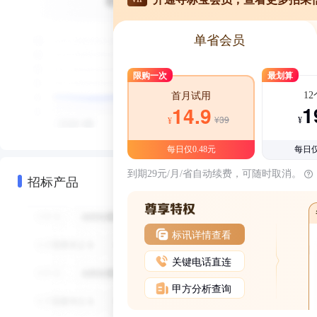
单省会员
限购一次
最划算
1
首月试用
1
14.9
¥39
¥
¥
每日仅0.48元
每日仅
到期29元/月/省自动续费，可随时取消。
招标产品
标讯详情查看
关键电话直连
甲方分析查询