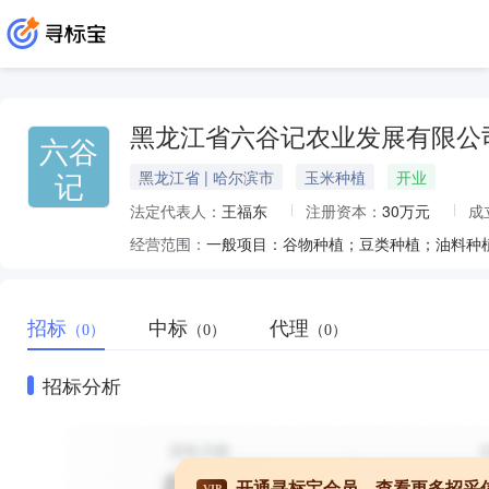
黑龙江省六谷记农业发展有限公
六谷
记
黑龙江省 | 哈尔滨市
玉米种植
开业
法定代表人：
王福东
注册资本：
30万元
成
经营范围：
招标
中标
代理
（0）
（0）
（0）
招标分析
开通寻标宝会员，查看更多招采
VIP