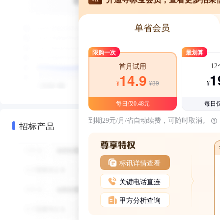
单省会员
限购一次
最划算
1
首月试用
1
14.9
¥39
¥
¥
每日仅0.48元
每日仅
到期29元/月/省自动续费，可随时取消。
招标产品
标讯详情查看
关键电话直连
甲方分析查询