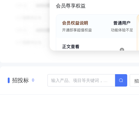
会员尊享权益
招投标
招
0