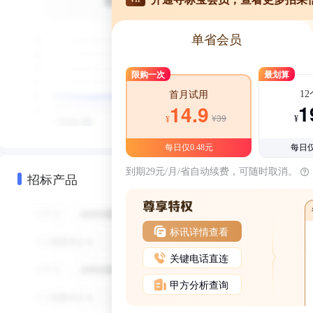
单省会员
限购一次
最划算
1
首月试用
1
14.9
¥39
¥
¥
每日仅0.48元
每日仅
到期29元/月/省自动续费，可随时取消。
招标产品
标讯详情查看
关键电话直连
甲方分析查询