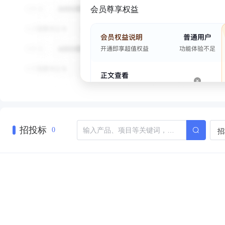
会员尊享权益
招投标
招
0