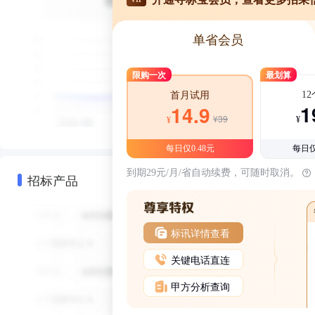
单省会员
限购一次
最划算
1
首月试用
1
14.9
¥39
¥
¥
每日仅0.48元
每日仅
到期29元/月/省自动续费，可随时取消。
招标产品
标讯详情查看
关键电话直连
甲方分析查询