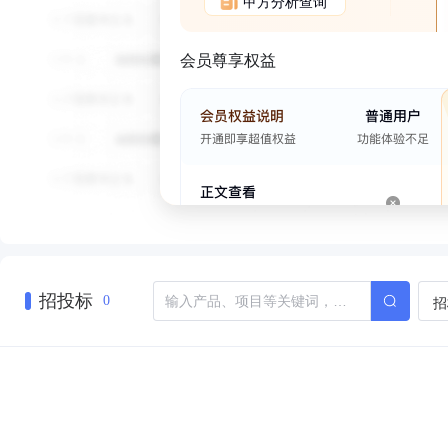
甲方分析查询
会员尊享权益
招投标
招
0