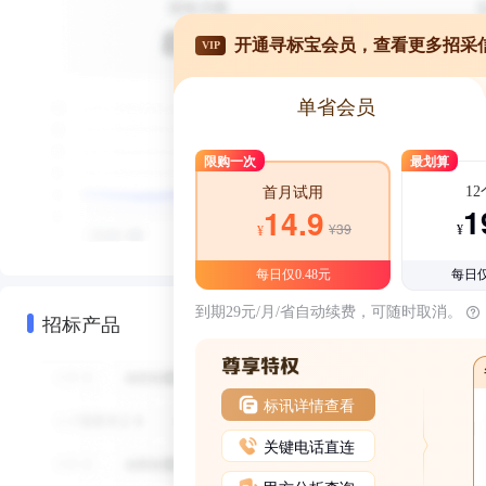
开通寻标宝会员，查看更多招采
VIP
单省会员
限购一次
最划算
1
首月试用
1
14.9
¥39
¥
¥
每日仅0.48元
每日仅
到期29元/月/省自动续费，可随时取消。
招标产品
标讯详情查看
关键电话直连