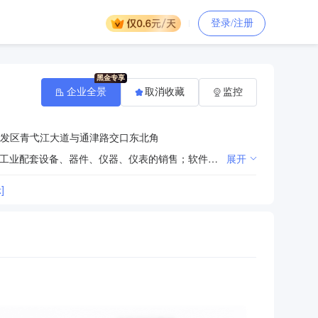
登录/注册
企业全景
取消收藏
监控
发区青弋江大道与通津路交口东北角
工业窑炉设备，电子机械专用设备，自动化设备，电力电气设备，环保设备的研发、设计、生产、销售；工业配套设备、器件、仪器、仪表的销售；软件开发及技术转让；自营和代理各类商品和技术进出口业务。（依法须经批准的项目，经相关部门批准后方可开展经营活动）
展开
]