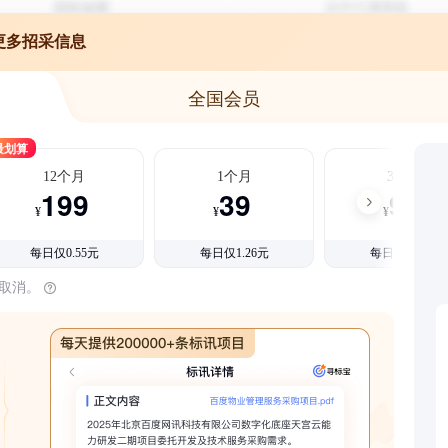
更多招采信息
全国会员
最划算
12个月
1个月
3个月
199
39
99
¥
¥
¥
每日仅0.55元
每日仅1.26元
每日仅1.08元
时取消。