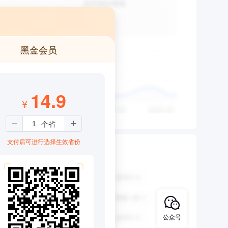
黑金会员
14.9
¥
支付后可进行选择生效省份
公众号