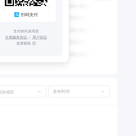
扫码支付
支付则代表同意
交易服务协议
｜
用户协议
发票获取
省份地区