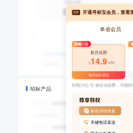
开通寻标宝会员，查看
VIP
单省会员
限购一次
首月试用
14.9
¥39
¥
每日仅0.48元
到期29元/月/省自动续费，可随
招标产品
标讯详情查看
关键电话直连