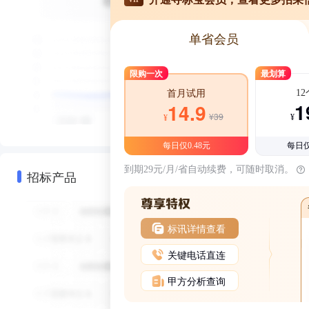
单省会员
限购一次
最划算
1
首月试用
1
14.9
¥39
¥
¥
每日仅0.48元
每日仅
到期29元/月/省自动续费，可随时取消。
招标产品
标讯详情查看
关键电话直连
甲方分析查询