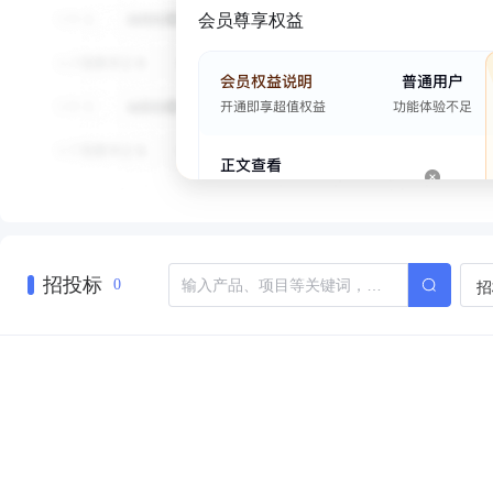
会员尊享权益
招投标
招
0