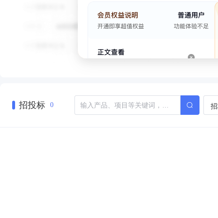
招投标
招
0