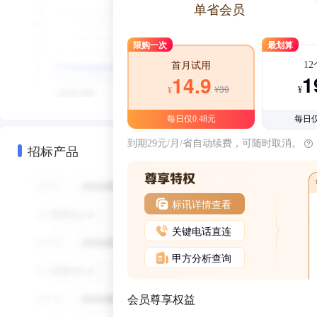
单省会员
限购一次
最划算
1
首月试用
1
14.9
¥39
¥
¥
每日仅0.48元
每日仅
到期29元/月/省自动续费，可随时取消。
招标产品
标讯详情查看
关键电话直连
甲方分析查询
会员尊享权益