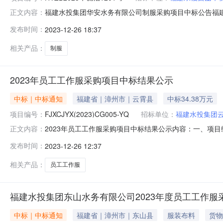
福建水投集团华安水务有限公司制服采购项目中标公告福建水
正文内容：
华安水务有限公司制服采购项目三、中标（成交）信息供应商
发布时间：
2023-12-26 18:37
四、主要标的信息序号供应商名称货物名称货物品牌货物型
见中标人投标文件1批详
相关产品：
制服
2023年员工工作服采购项目中标结果公示
中标｜中标通知
福建省｜漳州市｜云霄县
中标34.38万元
项目编号：
FJXCJYX(2023)CG005-YQ
招标单位：
福建水投集团
2023年员工工作服采购项目中标结果公示内容：一、项目编号
正文内容：
万泽丰荣贸易有限公司供应商地址：厦门市湖里区金钟路7号
发布时间：
2023-12-26 12:37
标准1厦门万泽丰荣贸易有限公司2023年员工工作服采
评审专
相关产品：
员工工作服
福建水投集团东山水务有限公司2023年度员工工作服
中标｜中标通知
福建省｜漳州市｜东山县
服装布料
货物