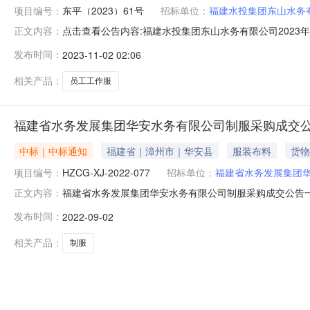
项目编号：
东平（2023）61号
招标单位：
福建水投集团东山水务
点击查看公告内容:福建水投集团东山水务有限公司2023
正文内容：
东平（2023）61号）一、中标人信息：标段（包）[00
发布时间：
2023-11-02 02:06
元二、其他：一、项目编号：东平（2023）61号二、
交）金
相关产品：
员工工作服
福建省水务发展集团华安水务有限公司制服采购成交
中标｜中标通知
福建省｜漳州市｜华安县
服装布料
货物
项目编号：
HZCG-XJ-2022-077
招标单位：
福建省水务发展集团
福建省水务发展集团华安水务有限公司制服采购成交公告一、项目编
正文内容：
有限公司制服采购三、中标（成交）信息供应商名称：厦门万
发布时间：
2022-09-02
标的信息序号供应商名称货物名称货物品牌货物型号货物数
相关产品：
制服