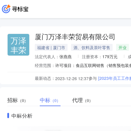
厦门万泽丰荣贸易有限公司
万泽
丰荣
福建省 | 厦门市
酒、饮料及茶叶零售
开业
法定代表人：
张燕燕
注册资本：
179万元
经营范围：
最新动态：
参与
[2023年员工工
2023-12-26 12:37
招标
中标
代理
（0）
（0）
（0）
中标分析