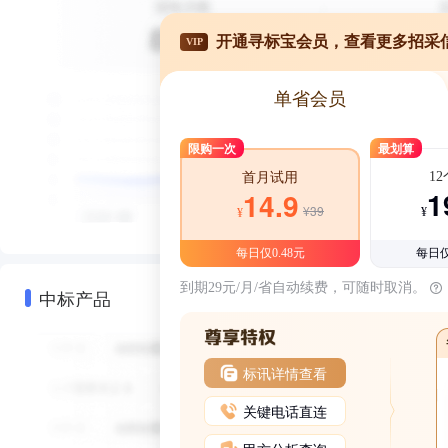
开通寻标宝会员，查看更多招采
VIP
单省会员
限购一次
最划算
1
首月试用
1
14.9
¥39
¥
¥
每日仅0.48元
每日仅
到期29元/月/省自动续费，可随时取消。
中标产品
标讯详情查看
关键电话直连