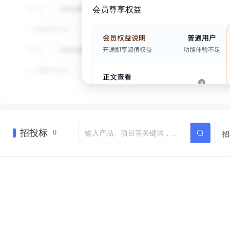
会员尊享权益
招投标
招
0