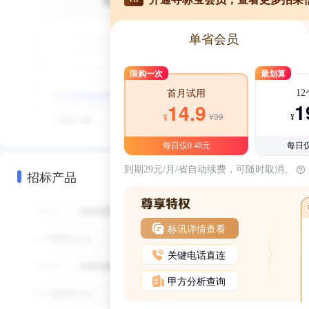
单省会员
限购一次
最划算
1
首月试用
1
14.9
¥39
¥
¥
每日仅0.48元
每日仅
到期29元/月/省自动续费，可随时取消。
招标产品
标讯详情查看
关键电话直连
甲方分析查询