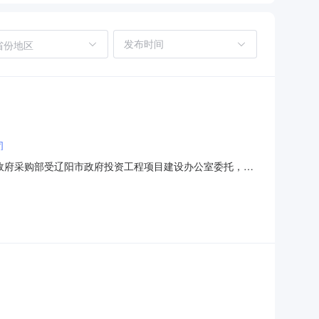
省份地区
司
心政府采购部受辽阳市政府投资工程项目建设办公室委托，对
政府采购活动。有关事项如下：一、采购项目名称、采购范围及
292元二、合格投标人的资格条件本项目将由采购人和采购执