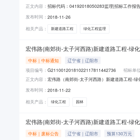
招标代码：04192018050283监理|招标
正文内容：
招标审查已在主管部门通过，受业主委托，辽阳市
发布时间：
2018-11-26
天。现将本次招标工作报告如下：一、招标项目概
3、
相关产品：
新建道路工程
绿化工程监理
宏伟路(南郊街-太子河西路)新建道路工程-绿
中标｜中标通知
辽宁省｜辽阳市
项目编号：
G21100120181022117811442736
招标单
宏伟路（南郊街-太子河西路）新建道路工程-绿化工程
正文内容：
2018年11月13日工程名称宏伟路（南郊街
发布时间：
2018-11-22
路（南郊街-太子河西路）中标范围和内容园林绿化
相关产品：
绿化工程
园林
宏伟路(南郊街-太子河西路)新建道路工程-绿
中标｜废标公告
辽宁省｜辽阳市
预算130万元