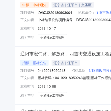
中标｜中标通知
辽宁省｜辽阳市｜文圣区
项目编号：
LYGCJS20180903004
招标单位：
辽阳市政
中标结果公告项目编号：LYGCJS201809
正文内容：
方式：公开招标项目地点：辽阳市标段（包）编号标
发布时间：
2018-10-17
监理招标辽宁北方实验室有限公司韩晓娜73500.00
相关产品：
交通设施工程监理
辽阳市宏伟路、解放路、四道街交通设施工程
招标｜招标公告
辽宁省｜辽阳市
项目编号：
04192018050243
招标单位：
辽阳市政府投
招标代码：04192018050243监理|招标
正文内容：
已在主管部门通过，受业主委托，辽阳市建厦招投
发布时间：
2018-10-08
次招标工作报告如下：一、招标项目概况1、工程
4、
相关产品：
交通设施工程监理