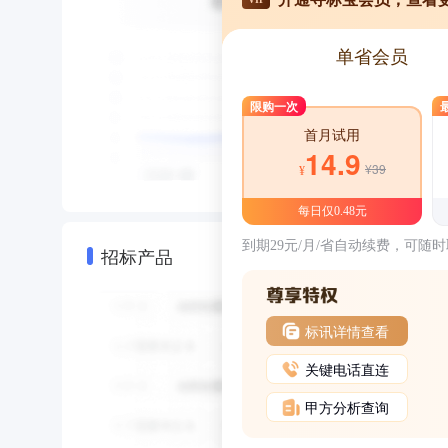
单省会员
限购一次
首月试用
14.9
¥39
¥
每日仅0.48元
到期29元/月/省自动续费，可随
招标产品
标讯详情查看
关键电话直连
甲方分析查询