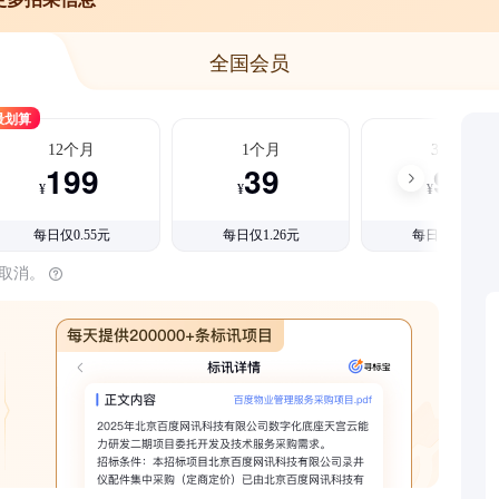
全国会员
最划算
12个月
1个月
3个月
199
39
99
¥
¥
¥
每日仅0.55元
每日仅1.26元
每日仅1.08元
时取消。