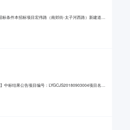
1.招标条件本招标项目宏伟路（南郊街-太子河西路）新建道路
新建道路工程初步设计的批复辽市行审发[2018]83号
来源），项目出资比例为100。项目已具备招标条件，现
结果公告项目编号：LYGCJS20180903004项目名
招标方式：公开招标项目地点：辽阳市标段（包）编号标段
施工程监理招标辽宁北方实验室有限公司韩晓娜73500.00