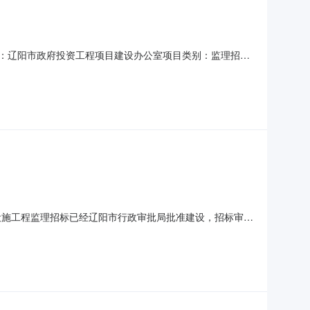
招标人：辽阳市政府投资工程项目建设办公室项目类别：监理招标
3004-01-01辽阳市宏伟路、解放路、四道街交通设施工程
说明:
道街交通设施工程监理招标已经辽阳市行政审批局批准建设，招标审查
日发布公告起，至2018年月日招标结束止，历时天。现将本
:辽阳市政府投资工程项目建设办公室3、建设地点:辽阳市