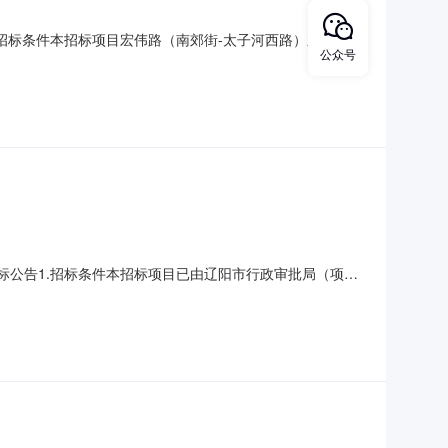
1.招标条件本招标项目宏伟路（南郊街-太子河西路）新建道路
公众号
新建道路工程初步设计的批复辽市行审发[2018]83号
来源），项目出资比例为100。项目已具备招标条件，现
招标公告1.招标条件本招标项目已由辽阳市行政审批局（项目
号（批文名称及编号）批准建设，工程建设资金为财政，已在
围2.1招标项目名称：宏伟路（南郊街-太子河西路）新建道