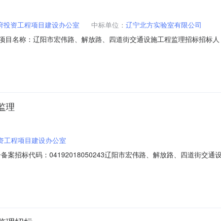
府投资工程项目建设办公室
中标单位：
辽宁北方实验室有限公司
03004项目名称：辽阳市宏伟路、解放路、四道街交通设施工程监理招标
段（包）名称中标单位项目经理中标价格工期（天）LYGCJS2018090
元公告开始时间:2018年10月17日公告结束时间:2018年10月18日其他
监理
资工程项目建设办公室
工作报告备案招标代码：04192018050243辽阳市宏伟路、解放路、四
标有限公司对该项目招标全过程代理。本次招标工作自2018年09月04
名称:辽阳市宏伟路、解放路、四道街交通设施工程监理招标2、建设单位