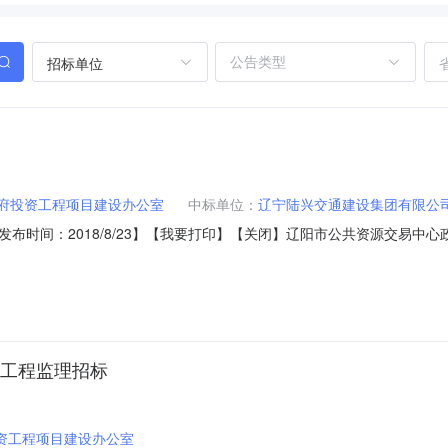
招标单位
府投资工程项目建设办公室
中标单位：
辽宁陆兴交通建设集团有限公
布时间：2018/8/23】【我要打印】【关闭】辽阳市公共资源交易中
CG-2018134）进行国内公开招标，现欢迎国内合格的投标人参加本次
工程项目2采购需求：（详见招标文件）项目预算（最高限价）：4888
化工程监理招标
资工程项目建设办公室