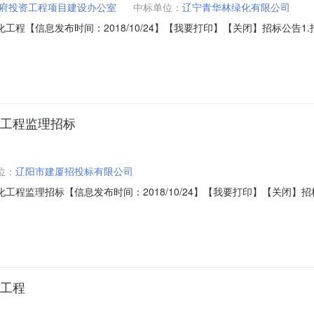
府投资工程项目建设办公室
中标单位：
辽宁青华林绿化有限公司
工程【信息发布时间：2018/10/24】【我要打印】【关闭】招标公告
局（项目审批、核准或备案机关名称）以关于宏伟路（南郊街-太子河西路）
主）为辽阳市政府投资工程项目建设办公室，工程建设资金来自财政（资金
化工程监理招标
位：
辽阳市建厦招投标有限公司
工程监理招标【信息发布时间：2018/10/24】【我要打印】【关闭】
街-太子河西路）新建道路工程初步设计的批复辽市行审发[2018]83
备招标条件，现对该项目的工程监理进行公开招标。2.招标项目概况及范
化工程