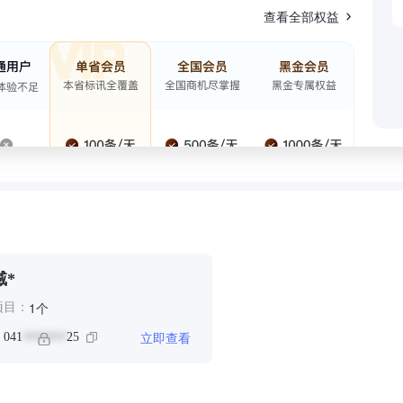
查看全部权益
臧*
个
1
项目：
立即查看
：
041
25
*******