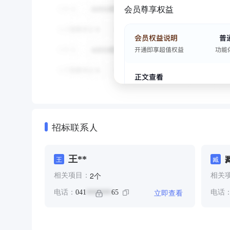
会员尊享权益
招标联系人
王**
王
臧
个
2
相关项目：
相关
立即查看
电话：
041
65
电话
*******