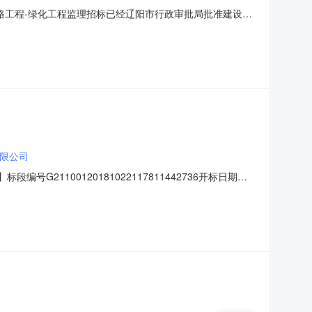
）新建道路工程-绿化工程监理招标已经辽阳市行政审批局批准建设，
0月24日发布公告起，至2018年月日招标结束止，历时
监理招标2、建设单位:辽阳市政府投资工程项目建设办公室
限公司
21100120181022117811442736开标日期
设办公室工程类别施工类招标方式公开招标建设地点辽阳市宏伟
标价1076333.8000元建筑面积平方米中