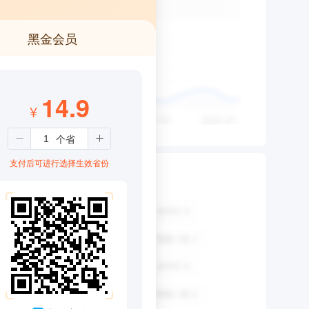
黑金会员
14.9
¥
支付后可进行选择生效省份