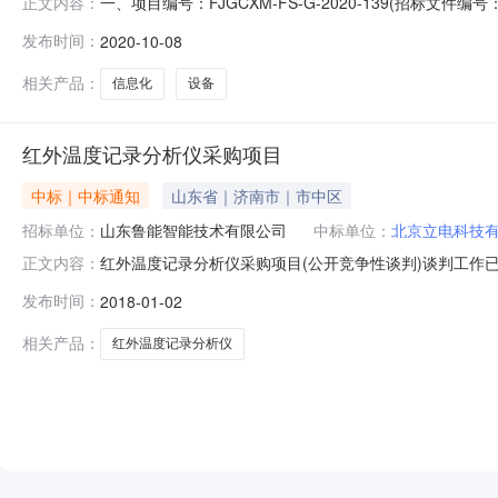
一、项目编号：FJGCXM-FS-G-2020-139(招标文
正文内容：
商地址：北京市昌平区回龙观镇北农路2号主楼D座526室(
发布时间：
2020-10-08
物单价(元)1北京立电科技有限公司MCU华为CloudlinkE
相关产品：
信息化
设备
红外温度记录分析仪采购项目
中标｜中标通知
山东省｜济南市｜市中区
招标单位：
山东鲁能智能技术有限公司
中标单位：
北京立电科技
红外温度记录分析仪采购项目(公开竞争性谈判)谈判工作
正文内容：
办人）：山东鲁能智能技术有限公司采购代理机构：山东
发布时间：
2018-01-02
相关产品：
红外温度记录分析仪