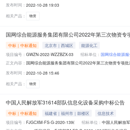
布，否则将依法追究侵权人侵犯著作权法律责任。国网综合能源
发布时间：
2022-10-28 19:03
示活动已经结束。现将中标人名单公告如下。分标编号中标状态
相关产品：
物资
国网综合能源服务集团有限公司2022年第三次物资
中标｜中标通知
北京市｜西城区
能源化工
项目编号：
GWZN-2022-WZZBZX-03
招标单位：
国网综合能源服
国网综合能源服务集团有限公司2022年第三次物资专项批次公
正文内容：
第三次物资专项批次公开招标采购招标代理机构：国网冀北电力有
发布时间：
2022-10-28 15:46
52262069分标编码分包编码分包名称中标人58002262
相关产品：
物资
中国人民解放军31614部队信息化设备采购中标公告
中标｜中标通知
福建省｜福州市｜鼓楼区
信息技术
项目编号：
FJGCXM-FS-G-2020-139(
招标单位：
中国人民解放军3