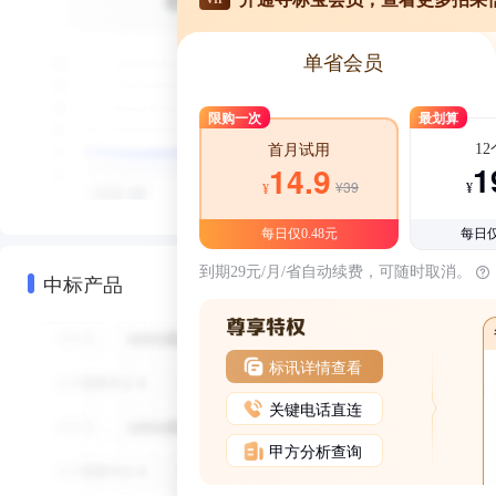
单省会员
限购一次
最划算
1
首月试用
1
14.9
¥39
¥
¥
每日仅0.48元
每日仅
到期29元/月/省自动续费，可随时取消。
中标产品
标讯详情查看
关键电话直连
甲方分析查询