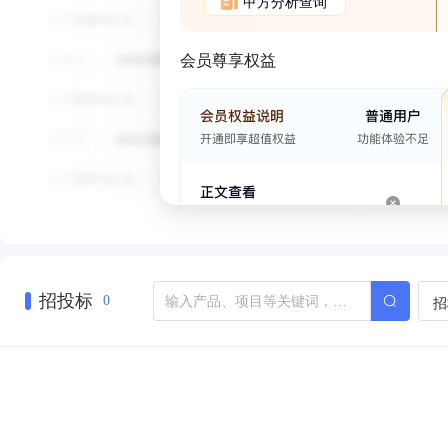
甲方分析查询
会员尊享权益
招投标
招
0