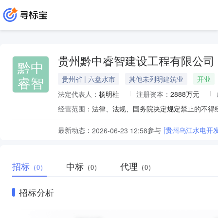
贵州黔中睿智建设工程有限公司
黔中
睿智
贵州省 | 六盘水市
其他未列明建筑业
开业
法定代表人：
杨明柱
注册资本：
2888万元
经营范围：
最新动态：
参与
[贵州乌江水电开
2026-06-23 12:58
招标
中标
代理
（0）
（0）
（0）
招标分析