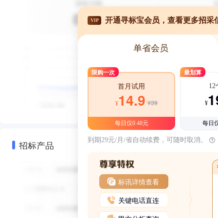
开通寻标宝会员，查看更多招采
VIP
单省会员
限购一次
最划算
1
首月试用
1
14.9
¥39
¥
¥
每日仅0.48元
每日仅
到期29元/月/省自动续费，可随时取消。
招标产品
标讯详情查看
关键电话直连