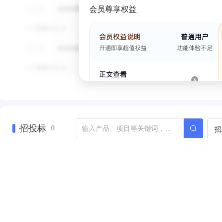
会员尊享权益
招投标
招
0