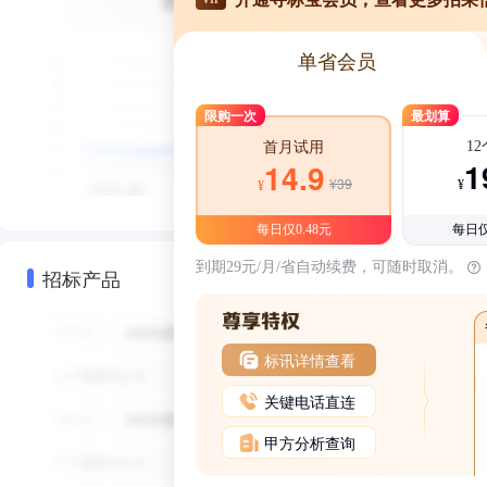
单省会员
限购一次
最划算
1
首月试用
1
14.9
¥39
¥
¥
每日仅0.48元
每日仅
到期29元/月/省自动续费，可随时取消。
招标产品
标讯详情查看
关键电话直连
甲方分析查询