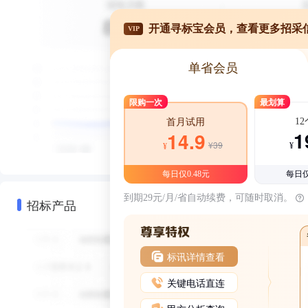
开通寻标宝会员，查看更多招采
VIP
单省会员
限购一次
最划算
1
首月试用
1
14.9
¥39
¥
¥
每日仅0.48元
每日仅
到期29元/月/省自动续费，可随时取消。
招标产品
标讯详情查看
关键电话直连