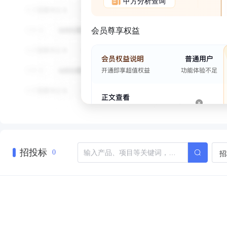
甲方分析查询
会员尊享权益
招投标
招
0