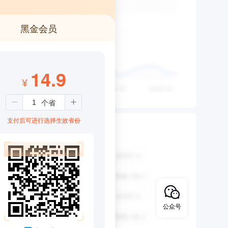
黑金会员
14.9
¥
支付后可进行选择生效省份
公众号