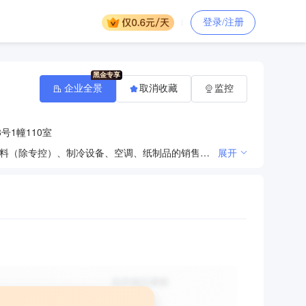
登录/注册
企业全景
取消收藏
监控
号1幢110室
从事机电科技、机电领域内的技术开发、技术服务、技术咨询、技术转让，电子产品、仪器仪表、金属材料（除专控）、制冷设备、空调、纸制品的销售，机电设备（除特种设备）安装、维修，水电安装，机电安装工程、环保工程（工程类项目凭许可资质经营）。 【依法须经批准的项目，经相关部门批准后方可开展经营活动】
展开