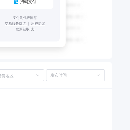
扫码支付
支付则代表同意
交易服务协议
｜
用户协议
发票获取
省份地区