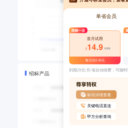
单省会员
限购一次
首月试用
14.9
¥39
¥
每日仅0.48元
到期29元/月/省自动续费，可随
招标产品
标讯详情查看
关键电话直连
甲方分析查询