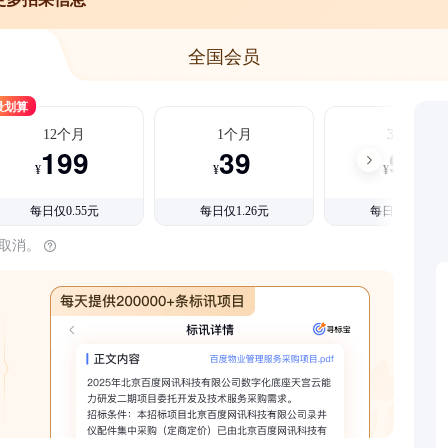
全国会员
最划算
12个月
1个月
3个月
199
39
99
¥
¥
¥
每日仅0.55元
每日仅1.26元
每日仅1.08元
时取消。