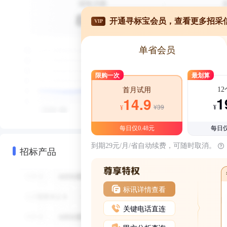
开通寻标宝会员，查看更多招采
VIP
单省会员
限购一次
最划算
1
首月试用
1
14.9
¥39
¥
¥
每日仅0.48元
每日仅
到期29元/月/省自动续费，可随时取消。
招标产品
标讯详情查看
关键电话直连