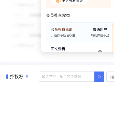
甲方分析查询
会员尊享权益
招投标
招
0