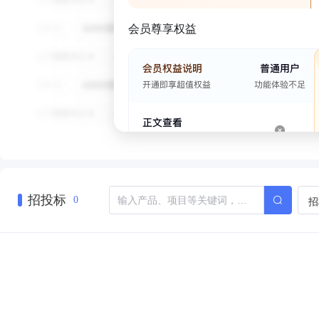
会员尊享权益
招投标
招
0