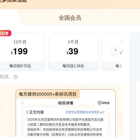
全国会员
最划算
12个月
1个月
3个月
199
39
99
¥
¥
¥
每日仅0.55元
每日仅1.26元
每日仅1.08元
时取消。