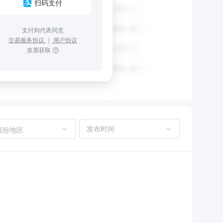
扫码支付
支付则代表同意
交易服务协议
｜
用户协议
发票获取
省份地区