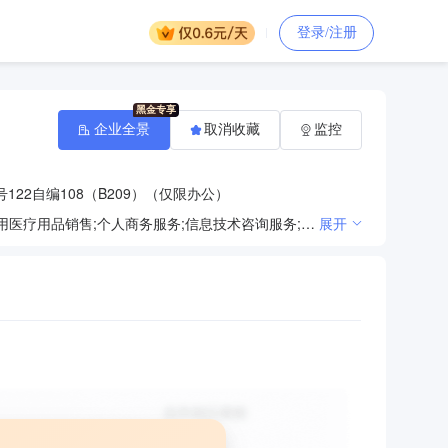
登录/注册
企业全景
取消收藏
监控
122自编108（B209）（仅限办公）
文化娱乐经纪人服务;文艺创作;会议及展览服务;国内贸易代理;销售代理;化妆品零售;卫生用品和一次性使用医疗用品销售;个人商务服务;信息技术咨询服务;企业管理咨询;信息咨询服务（不含许可类信息咨询服务）;专业设计服务;个人卫生用品销售;商务代理代办服务;数字内容制作服务（不含出版发行）;房地产咨询;企业形象策划;咨询策划服务;市场调查（不含涉外调查）;组织文化艺术交流活动;市场营销策划;广告制作;礼仪服务;社会经济咨询服务;;
展开