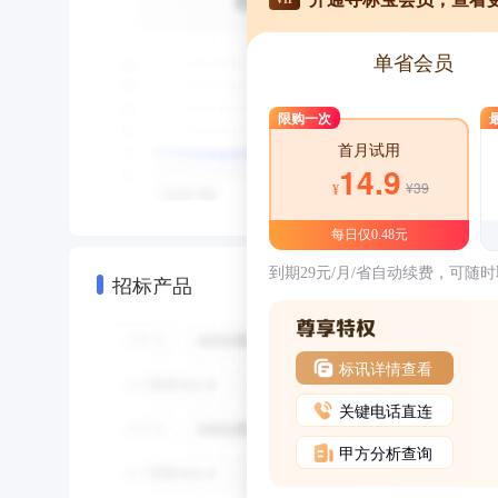
单省会员
限购一次
首月试用
14.9
¥39
¥
每日仅0.48元
到期29元/月/省自动续费，可随
招标产品
标讯详情查看
关键电话直连
甲方分析查询