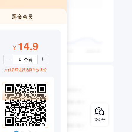
黑金会员
14.9
¥
支付后可进行选择生效省份
公众号