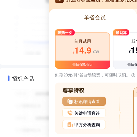
单省会员
限购一次
最划算
1
首月试用
1
14.9
¥39
¥
¥
每日仅0.48元
每日仅
到期29元/月/省自动续费，可随时取消。
招标产品
标讯详情查看
关键电话直连
甲方分析查询