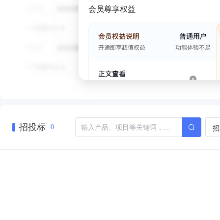
会员尊享权益
招投标
招
0