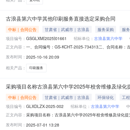
古浪县第六中学其他印刷服务直接选定采购合同
中标｜合同公告
甘肃省｜武威市｜古浪县
服务采购
服务
项目编号：
GSGLXM[2025]01661
招标单位：
古浪县第六中学
一、合同编号：GS-KCHT-2025-734313二、合同名
正文内容：
合同主体采购人（甲方）：古浪县第六中学地址：古浪县第六
发布时间：
2025-10-16 20:09
综合楼21号商铺联系方式：13893536033六、合同
相关产品：
印刷服务
采购项目名称古浪县第六中学2025年校舍维修及绿化
中标｜合同公告
甘肃省｜武威市｜古浪县
环保绿化
工程
项目编号：
GLXDLZX-2025-002
招标单位：
古浪县第六中学
采购项目名称：古浪县第六中学2025年校舍维修及绿化提
正文内容：
GLXDLZX-2025-002古浪县瑞峰荣建筑装饰工程有限公司202
发布时间：
2025-07-01 13:28