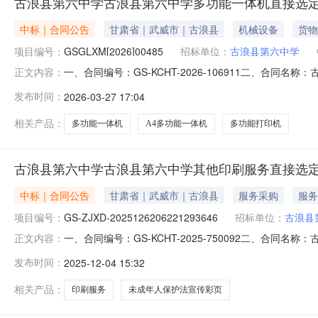
古浪县第六中学古浪县第六中学多功能一体机直接选
中标｜合同公告
甘肃省｜武威市｜古浪县
机械设备
货物
项目编号：
GSGLXM[2026]00485
招标单位：
古浪县第六中学
一、合同编号：GS-KCHT-2026-106911二、合同
正文内容：
同主体采购人(甲方)：古浪县第六中学地址：古浪县第六中
发布时间：
2026-03-27 17:04
13993522682六、合同主要信息主要标的：序号名称数量(单
相关产品：
多功能一体机
A4多功能一体机
多功能打印机
古浪县第六中学古浪县第六中学其他印刷服务直接选
中标｜合同公告
甘肃省｜武威市｜古浪县
服务采购
服务
项目编号：
GS-ZJXD-2025126206221293646
招标单位：
古浪县
一、合同编号：GS-KCHT-2025-750092二、合同名
正文内容：
料印刷五、合同主体采购人(甲方)：古浪县第六中学地址：
发布时间：
2025-12-04 15:32
巷13号联系方式：13830515833六、合同主要信息主要标
相关产品：
印刷服务
未成年人保护法宣传彩页