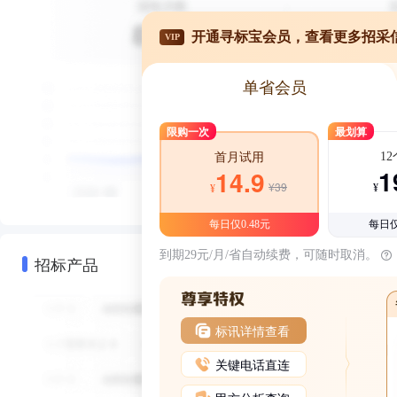
开通寻标宝会员，查看更多招采
VIP
单省会员
限购一次
最划算
1
首月试用
1
14.9
¥39
¥
¥
每日仅0.48元
每日仅
到期29元/月/省自动续费，可随时取消。
招标产品
标讯详情查看
关键电话直连