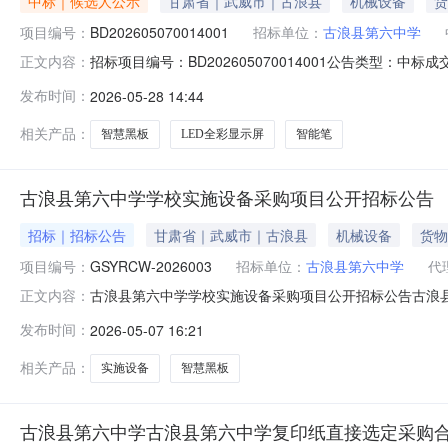
中标｜候选人公示
甘肃省｜武威市｜古浪县
机械设备
货
项目编号：
BD202605070014001
招标单位：
古浪县第六中学
招标项目编号：BD202605070014001公告类
正文内容：
中学学校实施设备采购项目中标候选人公示一、项目编号：G
发布时间：
2026-05-28 14:44
地址中标金额(元)评审得分武威千越通讯有限公司甘肃省武威
（元）总价
相关产品：
智慧黑板
LED全彩显示屏
智能笔
古浪县第六中学学校实施设备采购项目公开招标公告
招标｜招标公告
甘肃省｜武威市｜古浪县
机械设备
货物
项目编号：
GSYRCW-2026003
招标单位：
古浪县第六中学
代
古浪县第六中学学校实施设备采购项目公开招标公告古浪
正文内容：
（https://www.ygzcpt.cn/auth/toLogin.
发布时间：
2026-05-07 16:21
县第六中学学校实施设备采购项目预算金额：44.2万元；最
相关产品：
实施设备
智慧黑板
古浪县第六中学古浪县第六中学复印纸直接选定采购