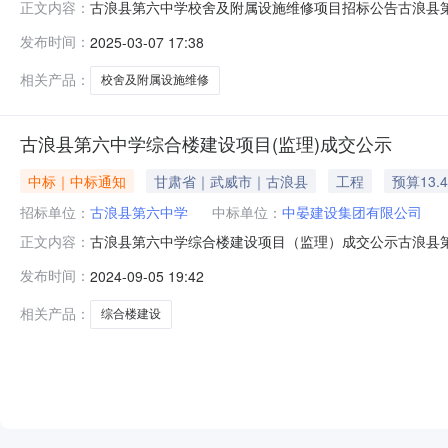
古浪县第六中学校舍及附属设施维修项目招标公告古浪县
正文内容：
第六中学交易编号GLXDLZX-2025-001采购方式邀
发布时间：
2025-03-07 17:38
（报名）开始时间2025-03-0717:30:00报名截止时间2025-03
相关产品：
校舍及附属设施维修
古浪县第六中学综合楼建设项目(监理)成交公示
中标｜中标通知
甘肃省｜武威市｜古浪县
工程
预算13.
招标单位：
古浪县第六中学
中标单位：
中晏建设集团有限公司
古浪县第六中学综合楼建设项目（监理）成交公示古浪县
正文内容：
常公示公示开始时间2024-09-0517:50:00公示截止时间
发布时间：
2024-09-05 19:42
交价格1古浪县第六中学综合楼建设项目（监理）001服务类1
相关产品：
综合楼建设