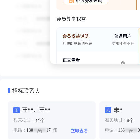
甲方分析查询
会员尊享权益
招标联系人
王**、王**
未*
王
未
个
个
11
8
相关项目：
相关项目：
立即查看
电话：
138
17
电话：
138
0
******
******