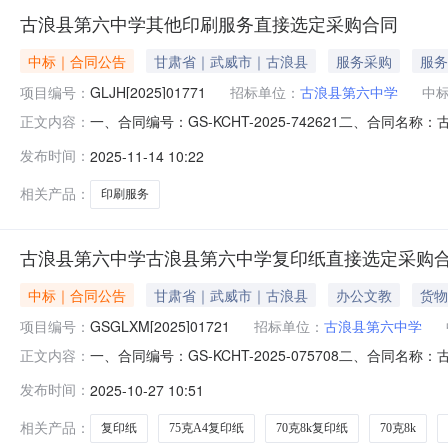
古浪县第六中学其他印刷服务直接选定采购合同
中标｜合同公告
甘肃省｜武威市｜古浪县
服务采购
服务
项目编号：
GLJH[2025]01771
招标单位：
古浪县第六中学
中
一、合同编号：GS-KCHT-2025-742621二、合同名
正文内容：
试卷印刷五、合同主体采购人（甲方）：古浪县第六中学地
发布时间：
2025-11-14 10:22
县文化路浙大综合楼21号商铺联系方式：138935360
相关产品：
印刷服务
古浪县第六中学古浪县第六中学复印纸直接选定采购
中标｜合同公告
甘肃省｜武威市｜古浪县
办公文教
货物
项目编号：
GSGLXM[2025]01721
招标单位：
古浪县第六中学
一、合同编号：GS-KCHT-2025-075708二、合同名
正文内容：
体采购人(甲方)：古浪县第六中学地址：古浪县第六中学联
发布时间：
2025-10-27 10:51
式：13209358160六、合同主要信息主要标的：序号名称数
相关产品：
复印纸
75克A4复印纸
70克8k复印纸
70克8k