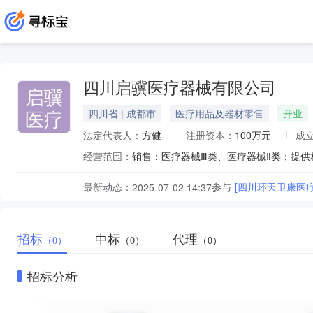
四川启骥医疗器械有限公司
启骥
医疗
四川省 | 成都市
医疗用品及器材零售
开业
法定代表人：
方健
注册资本：
100万元
成
经营范围：
最新动态：
参与
[四川环天卫康医
2025-07-02 14:37
招标
中标
代理
（0）
（0）
（0）
招标分析