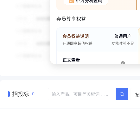
甲方分析查询
会员尊享权益
招投标
招
0