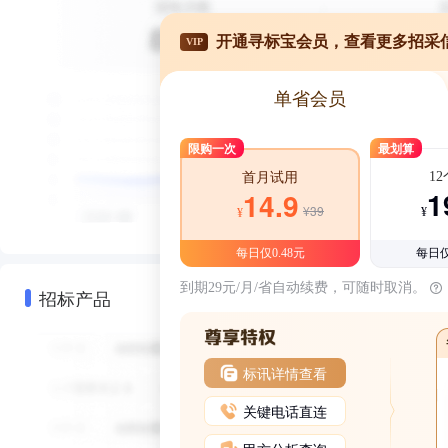
开通寻标宝会员，查看更多招采
VIP
单省会员
限购一次
最划算
1
首月试用
1
14.9
¥39
¥
¥
每日仅0.48元
每日仅
到期29元/月/省自动续费，可随时取消。
招标产品
标讯详情查看
关键电话直连