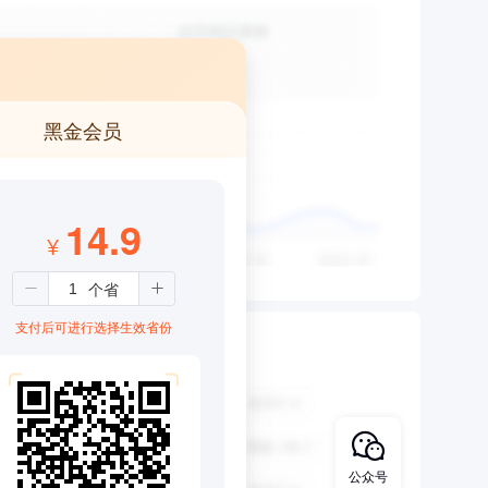
黑金会员
14.9
¥
支付后可进行选择生效省份
公众号