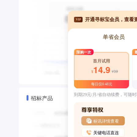
开通寻标宝会员，查看
VIP
单省会员
限购一次
首月试用
14.9
¥39
¥
每日仅0.48元
到期29元/月/省自动续费，可随
招标产品
标讯详情查看
关键电话直连