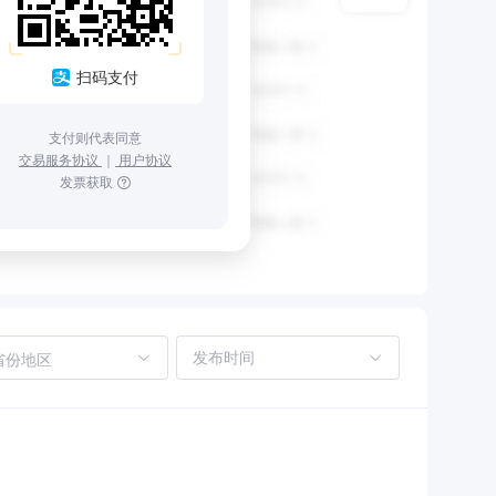
扫码支付
支付则代表同意
交易服务协议
｜
用户协议
发票获取
省份地区