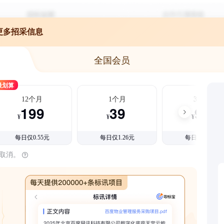
更多招采信息
全国会员
最划算
12个月
1个月
3个月
199
39
99
¥
¥
¥
每日仅0.55元
每日仅1.26元
每日仅1.08元
时取消。