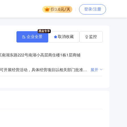
登录/注册
企业全景
取消收藏
监控
南湖东路222号南湖小高层商住楼1栋1层商铺
许可项目：出版物零售；出版物批发；出版物互联网销售。（依法须经批准的项目，经相关部门批准后方可开展经营活动，具体经营项目以相关部门批准文件或许可证件为准）一般项目：计算机软硬件及辅助设备批发；电子产品销售；办公设备耗材销售；安防设备销售；数字视频监控系统销售；图文设计制作；广告制作；平面设计；音响设备销售；家用电器销售；光通信设备制造；互联网设备销售；显示器件销售；金属制品销售；塑料制品销售；工艺美术品及收藏品批发（象牙及其制品除外）；文具用品零售；技术服务、技术开发、技术咨询、技术交流、技术转让、技术推广；机械设备销售；五金产品批发；消防器材销售；消防技术服务；网络技术服务；会议及展览服务；电线、电缆经营；日用品销售；家具销售；鞋帽零售；体育用品及器材批发；劳动保护用品销售。（除依法须经批准的项目外，凭营业执照依法自主开展经营活动）
展开