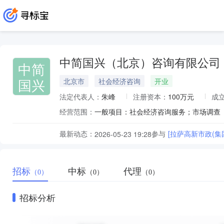
中简国兴（北京）咨询有限公司
中简
国兴
北京市
社会经济咨询
开业
法定代表人：
朱峰
注册资本：
100万元
成
经营范围：
最新动态：
参与
[拉萨高新市政(
2026-05-23 19:28
招标
中标
代理
（0）
（0）
（0）
招标分析