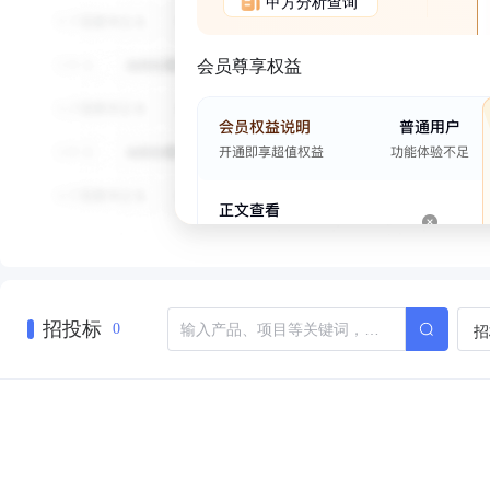
甲方分析查询
会员尊享权益
招投标
招
0