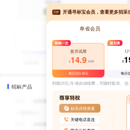
开通寻标宝会员，查看更多招采
VIP
单省会员
限购一次
最划算
1
首月试用
1
14.9
¥39
¥
¥
每日仅0.48元
每日仅
到期29元/月/省自动续费，可随时取消。
招标产品
标讯详情查看
关键电话直连