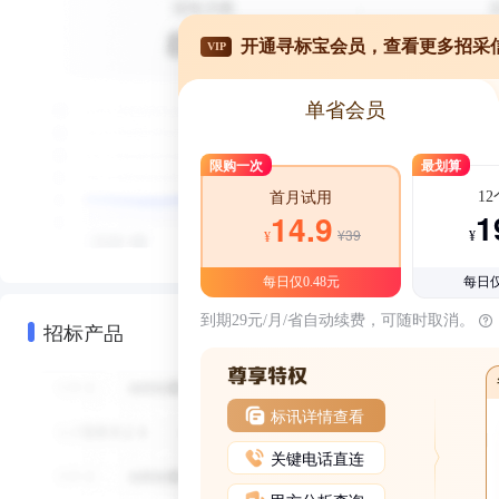
开通寻标宝会员，查看更多招采
VIP
单省会员
限购一次
最划算
1
首月试用
1
14.9
¥39
¥
¥
每日仅0.48元
每日仅
到期29元/月/省自动续费，可随时取消。
招标产品
标讯详情查看
关键电话直连