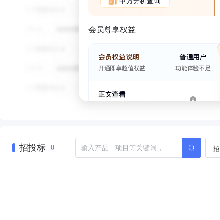
甲方分析查询
会员尊享权益
招投标
招
0