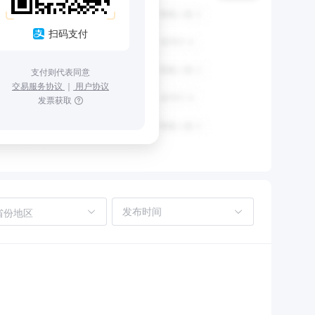
扫码支付
支付则代表同意
交易服务协议
｜
用户协议
发票获取
省份地区