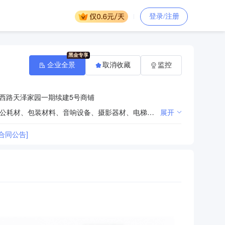
登录/注册
企业全景
取消收藏
监控
西路天泽家园一期续建5号商铺
计算机软硬件及办公自动化设备的批发零售及维修、消防器材、电子通讯设备、机电产品、环保材料、办公耗材、包装材料、音响设备、摄影器材、电梯配件、酒店用品、制冷设备、电子节能产品、电线电缆、五金、水暖器材、建筑材料、装饰材料、日用百货、办公用品、文体用品的批发零售；网络工程、教学设备、室内外广告牌及LED屏、智能停车场管理系统、电子自控设备、安防监控的安装销售及维修（依法须经批准的项目，经相关部门批准后方可开展经营活动）
展开
合同公告]