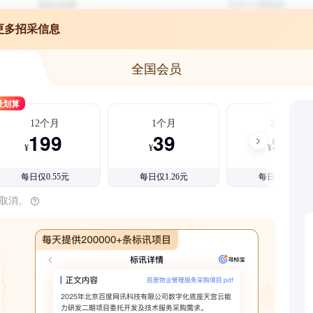
更多招采信息
全国会员
最划算
12个月
1个月
3个月
199
39
99
¥
¥
¥
每日仅0.55元
每日仅1.26元
每日仅1.08元
时取消。