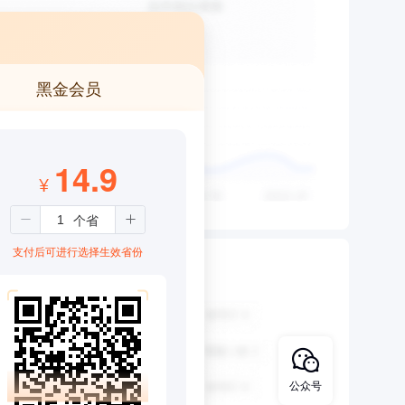
黑金会员
14.9
¥
支付后可进行选择生效省份
公众号