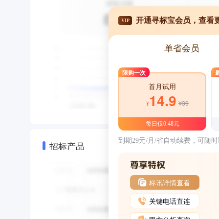
开通寻标宝会员，查看
VIP
单省会员
限购一次
首月试用
14.9
¥39
¥
每日仅0.48元
到期29元/月/省自动续费，可随
招标产品
标讯详情查看
关键电话直连