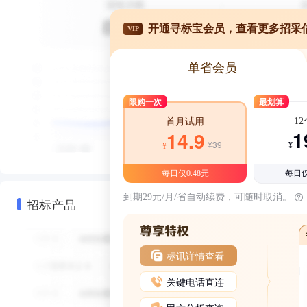
开通寻标宝会员，查看更多招采
VIP
单省会员
限购一次
最划算
1
首月试用
1
14.9
¥39
¥
¥
每日仅0.48元
每日仅
到期29元/月/省自动续费，可随时取消。
招标产品
标讯详情查看
关键电话直连