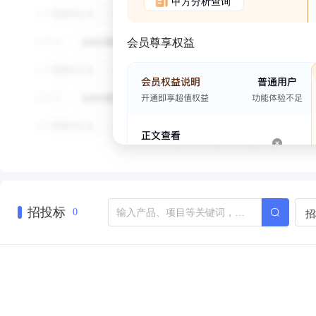
甲方分析查询
会员尊享权益
招投标
招
0