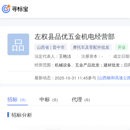
左权县品优五金机电经营部
品
山西省 | 晋中市
摩托车及零配件批发
开业
法定代表人：
王艳洁
注册资本：
-
成立日期
经营范围：
机械设备、五金产品批发；建材批发；日
最新动态：
参与
[山西榆和高速公
2025-10-31 11:45
招标
中标
代理
（0）
（0）
（0）
招标分析