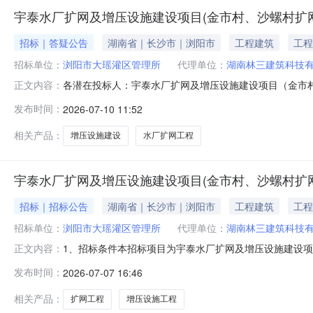
宇泰水厂扩网及增压设施建设项目(金市村、沙螺村扩
招标｜答疑公告
湖南省｜长沙市｜浏阳市
工程建筑
工程
招标单位：
浏阳市大瑶灌区管理所
代理单位：
湖南林三建筑科技
各潜在投标人：宇泰水厂扩网及增压设施建设项目（金市村、
正文内容：
过汇总归类，类似问题不逐个答复。对投标人的疑问回复
发布时间：
2026-07-10 11:52
二：投标人须知前附表1.4.1“其它要求：（1）拟任
利相关部门-安全生产考核合
相关产品：
增压设施建设
水厂扩网工程
宇泰水厂扩网及增压设施建设项目(金市村、沙螺村扩
招标｜招标公告
湖南省｜长沙市｜浏阳市
工程建筑
工程
招标单位：
浏阳市大瑶灌区管理所
代理单位：
湖南林三建筑科技
1、招标条件本招标项目为宇泰水厂扩网及增压设施建设项目
正文内容：
取上级资金及自筹解决。招标人为浏阳市大瑶灌区管理所（
发布时间：
2026-07-07 16:46
开招标。2、项目概况与招标范围2.1工程名称：宇泰水厂
泵房1座；2、新建配水管
相关产品：
扩网工程
增压设施工程