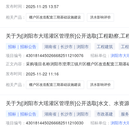
时间：2025-11-25公示附件：无
发布时间：
2025-11-25 13:57
相关产品：
棚户区改造配套三期基础设施建设
洪水影响评价
关于为[浏阳市大瑶灌区管理所]公开选取[工程勘察,工
招标｜招标公告
湖南省｜长沙市｜浏阳市
工程建筑
工程
项目编号：
4301814450266682511210076
招标单位：
浏阳市大
采购项目名称浏阳市澄潭江镇片区棚户区改造配套三期基
正文内容：
编制投资审批项目否采购项目编码430181445026668
发布时间：
2025-11-22 11:16
额￥38000元至￥40000元资金来源：财政资金金额说
相关产品：
棚户区改造配套三期基础设施建设
洪水影响评价
关于为[浏阳市大瑶灌区管理所]公开选取[水文、水资
招标｜招标公告
湖南省｜长沙市｜浏阳市
市政基建
服务
项目编号：
4301814450266682511210030
招标单位：
浏阳市大