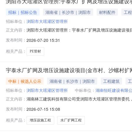
浏阳市大瑶灌区管理所:宇泰水厂扩网及增压设施建设项
招标｜招标公告
湖南省｜长沙市｜浏阳市
材料配件
工程
招标单位：
浏阳市大瑶灌区管理所
浏阳市大瑶灌区管理所：宇泰水厂扩网及增压设施建设项目
正文内容：
螺村扩网工程PE管材采购)清单序号标的品目/名称技术参数与性
发布时间：
2026-07-20 15:31
1.0Mpa、壁厚11.9mm,符合GB/T13663.2-2018《给
相关产品：
PE管材
宇泰水厂扩网及增压设施建设项目(金市村、沙螺村扩
中标｜候选人公示
湖南省｜长沙市｜浏阳市
工程建筑
工
招标单位：
浏阳市大瑶灌区管理所
中标单位：
湖南恒旺建设有限
湖南林三建筑科技有限公司受浏阳市大瑶灌区管理所委托，
正文内容：
市市民之家五楼开标室举行。评标工作由依法组建的评标
发布时间：
2026-07-15 15:08
经现场随机抽取，向业主推荐中标候选人如下：中标候选
发展股份有限公司湖南东晖耀建设有限公司投
相关产品：
增压设施工程
水厂扩网工程