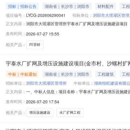
招标｜招标公告
湖南省｜长沙市｜浏阳市
材料配件
工程
项目编号：
LYCG-202606290041
招标单位：
浏阳市大瑶灌区管理
浏阳市大瑶灌区管理所宇泰水厂扩网及增压设施建设项目（
正文内容：
村扩网工程PE管材采购)招标项目的潜在投标人应在长沙市政
发布时间：
2026-07-27 15:55
基本情况：项目编号：LYCG-202606290041项目
相关产品：
PE管材
宇泰水厂扩网及增压设施建设项目(金市村、沙螺村扩
中标｜中标通知
湖南省｜长沙市｜浏阳市
工程建筑
工程
招标单位：
浏阳市大瑶灌区管理所
中标单位：
湖南恒旺建设有限
一、中标人信息：项目名称：宇泰水厂扩网及增压设施建设项
正文内容：
科技有限公司受浏阳市大瑶灌区管理所的委托，对宇泰水厂扩
发布时间：
2026-07-20 17:54
市招标投标事务中心（浏阳市市民之家五楼）举行了开标、
中标单位公告如下：中标
相关产品：
增压设施建设
水厂扩网工程