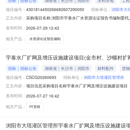
招标｜招标公告
湖南省｜长沙市｜浏阳市
水利水电
工程
项目编号：
4301814450266682607290050
招标单位：
浏阳市大
采购项目名称:浏阳市宇泰水厂水资源论证报告书编制委托
正文内容：
4301814450266682607290050项目规模投
发布时间：
2026-07-29 12:42
完成项目审查，组织评审会后10个工作日内完成报告修改，
括但不限于编制
相关产品：
水资源论证报告编制
宇泰水厂扩网及增压设施建设项目(金市村、沙螺村扩网
招标｜招标公告
湖南省｜长沙市｜浏阳市
材料配件
货物
项目编号：
CSCG20260693
招标单位：
浏阳市大瑶灌区管理所
项目信息采购项目名称宇泰水厂扩网及增压设施建设项目（
正文内容：
采购)项目所在行政区430100采购项目类型货物类采购人名
发布时间：
2026-07-27 16:42
系电话13974988782项目预算1558346.84元是否
相关产品：
PE管材
浏阳市大瑶灌区管理所宇泰水厂扩网及增压设施建设项