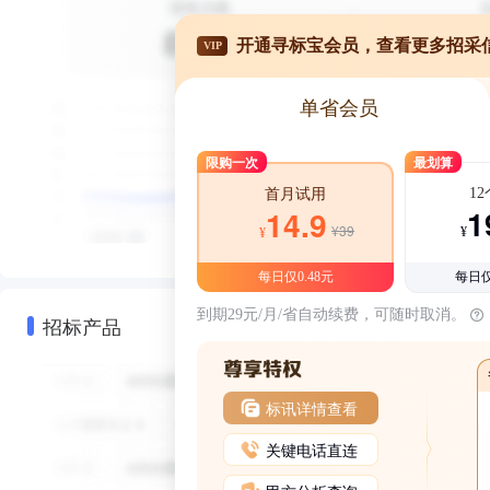
开通寻标宝会员，查看更多招采
VIP
单省会员
限购一次
最划算
1
首月试用
1
14.9
¥39
¥
¥
每日仅0.48元
每日仅
到期29元/月/省自动续费，可随时取消。
招标产品
标讯详情查看
关键电话直连