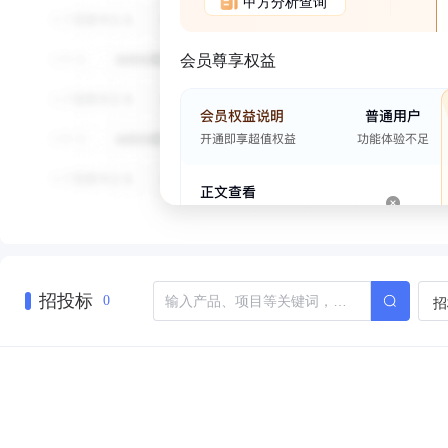
甲方分析查询
会员尊享权益
招投标
招
0