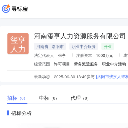
河南玺亨人力资源服务有限公司
玺亨
人力
河南省 | 洛阳市
职业中介服务
开业
法定代表人：
张亨
注册资本：
1000万元
成
经营范围：
最新动态：
参与
[洛阳市残疾人维
2025-06-30 13:49
招标
中标
代理
（0）
（0）
（0）
招标分析