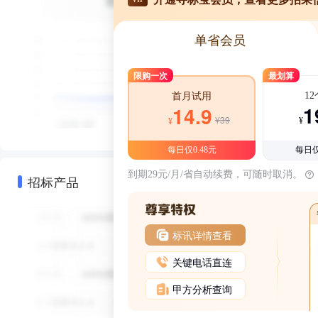
单省会员
限购一次
最划算
1
首月试用
1
14.9
¥39
¥
¥
每日仅0.48元
每日仅
到期29元/月/省自动续费，可随时取消。
招标产品
标讯详情查看
关键电话直连
甲方分析查询