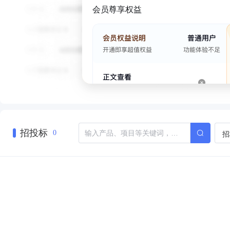
会员尊享权益
招投标
招
0