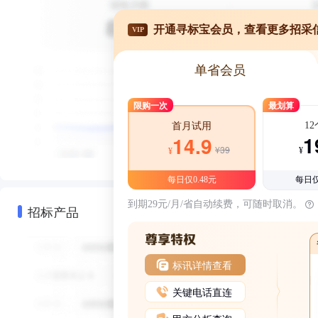
开通寻标宝会员，查看更多招采
VIP
单省会员
限购一次
最划算
1
首月试用
1
14.9
¥39
¥
¥
每日仅0.48元
每日仅
到期29元/月/省自动续费，可随时取消。
招标产品
标讯详情查看
关键电话直连