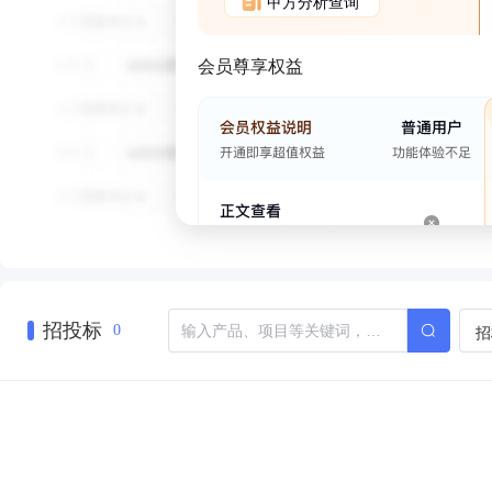
甲方分析查询
会员尊享权益
招投标
招
0