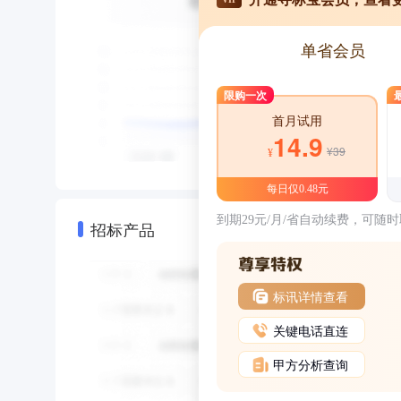
单省会员
限购一次
首月试用
14.9
¥39
¥
每日仅0.48元
到期29元/月/省自动续费，可随
招标产品
标讯详情查看
关键电话直连
甲方分析查询