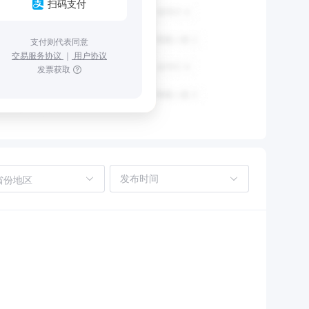
扫码支付
支付则代表同意
交易服务协议
｜
用户协议
发票获取
省份地区