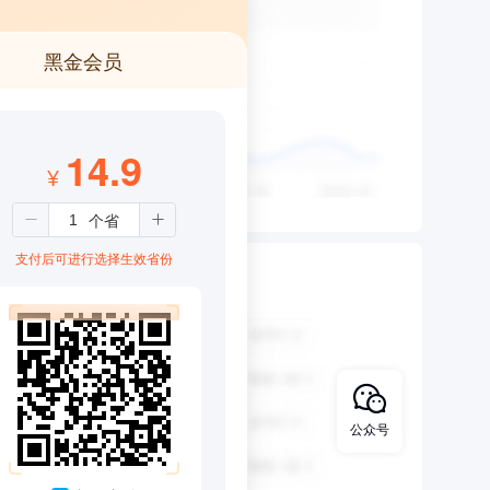
黑金会员
14.9
¥
支付后可进行选择生效省份
公众号