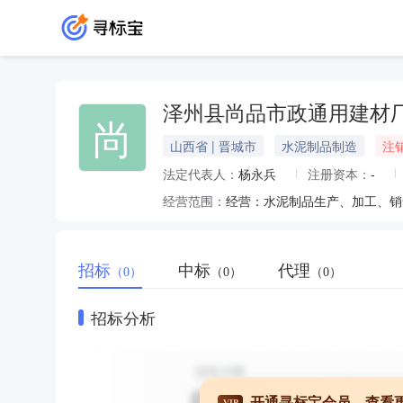
泽州县尚品市政通用建材
尚
山西省 | 晋城市
水泥制品制造
注
法定代表人：
杨永兵
注册资本：
-
经营范围：
经营：水泥制品生产、加工、销
招标
中标
代理
（0）
（0）
（0）
招标分析
开通寻标宝会员，查看
VIP