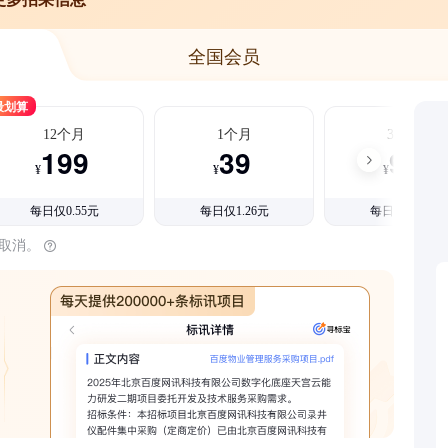
全国会员
最划算
12个月
1个月
3个月
199
39
99
¥
¥
¥
每日仅0.55元
每日仅1.26元
每日仅1.08元
时取消。