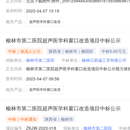
点击下载附件:附件_2c912584843c93ed0187593dd6
正文内容：
号：ZKJW-2023-018）中标人信息：标段（包）[
发布时间：
2023-04-07 10:19
起公示1个工作日。三、监督部门本招标项目的监督部门
相关产品：
超声医学科窗口改造
榆林市第二医院超声医学科窗口改造项目中标公示
中标｜候选人公示
陕西省｜榆林市｜榆阳区
中标5.60万元
招标单位：
榆林市第二医院
中标单位：
榆林日新诚工贸有限公司
榆林市第二医院超声医学科窗口改造项目中标公示视力保护色
正文内容：
格：5.6万元二、其他：本公示自发布之日起公示1个工
发布时间：
2023-04-07 09:58
榆阳区康安路联系人：燕主任电话：0912-3362698电
人：张工
相关产品：
超声医学科窗口改造
榆林市第二医院超声医学科窗口改造项目中标公示
中标｜中标通知
陕西省｜榆林市
项目编号：
ZKJW-2023-018
招标单位：
榆林市第二医院
中标