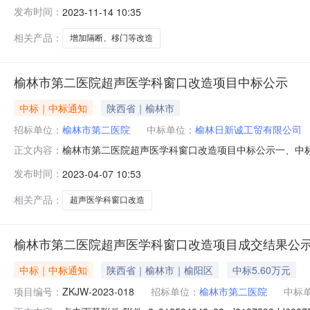
息：标段（包）[001]榆林市第二医院住院部8楼A区增
发布时间：
2023-11-14 10:35
日。三、监督部门本招标项目的监督部门为榆林市第二医院
相关产品：
增加隔断、移门等改造
榆林市第二医院超声医学科窗口改造项目中标公示
中标｜中标通知
陕西省｜榆林市
招标单位：
榆林市第二医院
中标单位：
榆林日新诚工贸有限公司
榆林市第二医院超声医学科窗口改造项目中标公示一、中标人
正文内容：
二、其他：本公示自发布之日起公示1个工作日。三、监
发布时间：
2023-04-07 10:53
路联系人：燕主任电话：0912-3362698电子邮件：8
话：091
相关产品：
超声医学科窗口改造
榆林市第二医院超声医学科窗口改造项目成交结果公
中标｜中标通知
陕西省｜榆林市｜榆阳区
中标5.60万元
项目编号：
ZKJW-2023-018
招标单位：
榆林市第二医院
中标