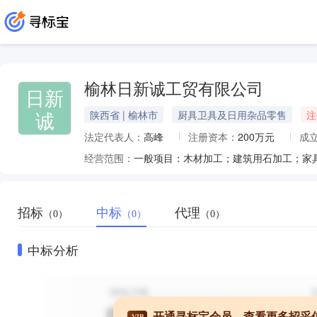
榆林日新诚工贸有限公司
日新
诚
陕西省 | 榆林市
厨具卫具及日用杂品零售
注
法定代表人：
高峰
注册资本：
200万元
成
经营范围：
招标
中标
代理
（0）
（0）
（0）
中标分析
开通寻标宝会员，查看更多招采
VIP