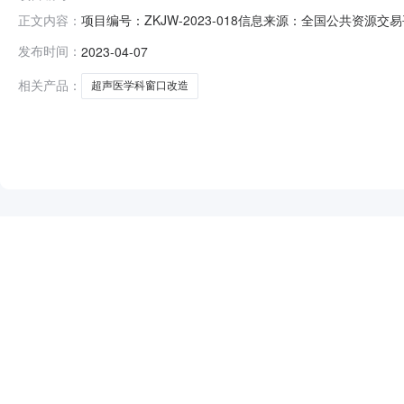
项目编号：ZKJW-2023-018信息来源：全国公共资源
正文内容：
易平台（陕西省）一、中标人信息：标段(包)[001]榆
发布时间：
2023-04-07
示1个工作日。三、监督部门本招标项目的监督部门为榆林
相关产品：
超声医学科窗口改造
NEW
HOT
5折起
暂时没有搜索结果…