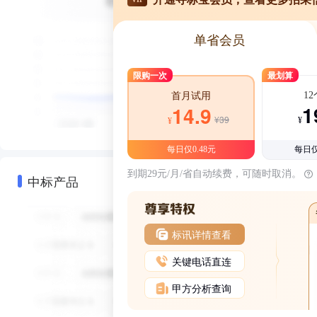
单省会员
限购一次
最划算
1
首月试用
1
14.9
¥39
¥
¥
每日仅0.48元
每日仅
到期29元/月/省自动续费，可随时取消。
中标产品
标讯详情查看
关键电话直连
甲方分析查询