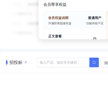
会员尊享权益
招投标
招
0