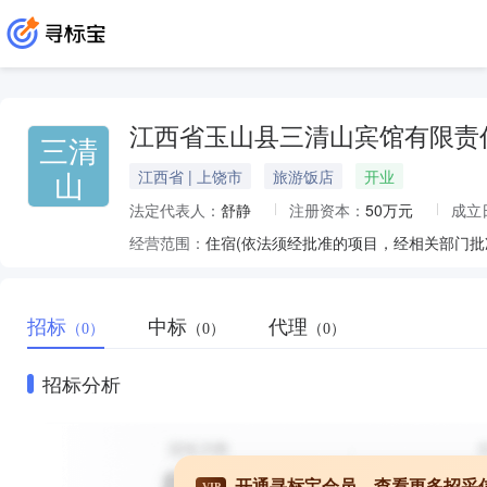
江西省玉山县三清山宾馆有限责
三清
山
江西省 | 上饶市
旅游饭店
开业
法定代表人：
舒静
注册资本：
50万元
成立
经营范围：
住宿(依法须经批准的项目，经相关部门批准
招标
中标
代理
（0）
（0）
（0）
招标分析
开通寻标宝会员，查看更多招采
VIP