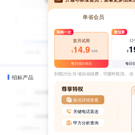
单省会员
限购一次
最划算
1
首月试用
1
14.9
¥39
¥
¥
每日仅0.48元
每日仅
到期29元/月/省自动续费，可随时取消。
招标产品
标讯详情查看
关键电话直连
甲方分析查询