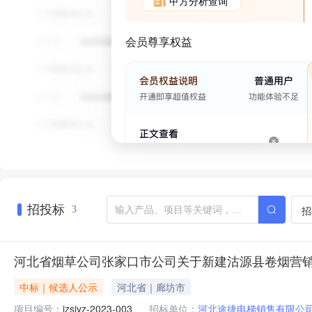
甲方分析查询
会员尊享权益
招投标
招
3
河北省烟草公司张家口市公司关于新建沽源县卷烟营销
中标｜候选人公示
河北省｜廊坊市
项目编号：
jzsjyz-2023-003
招标单位：
河北途捷电梯销售有限公