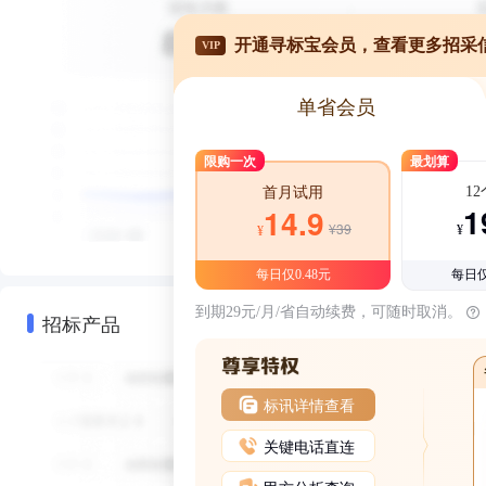
开通寻标宝会员，查看更多招采
VIP
单省会员
限购一次
最划算
1
首月试用
1
14.9
¥39
¥
¥
每日仅0.48元
每日仅
到期29元/月/省自动续费，可随时取消。
招标产品
标讯详情查看
关键电话直连