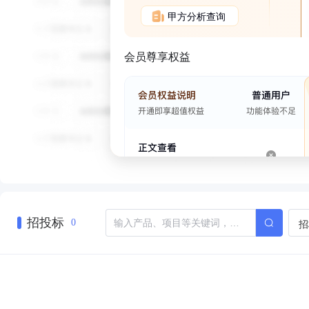
甲方分析查询
会员尊享权益
招投标
招
0