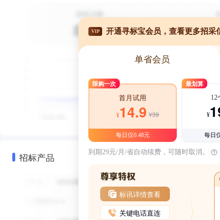
开通寻标宝会员，查看更多招采
VIP
单省会员
限购一次
最划算
1
首月试用
1
14.9
¥39
¥
¥
每日仅0.48元
每日仅
到期29元/月/省自动续费，可随时取消。
招标产品
标讯详情查看
关键电话直连