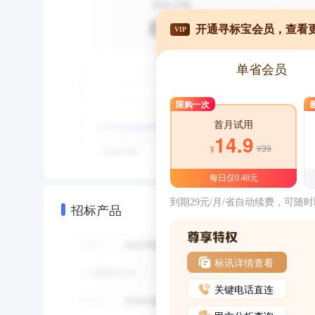
开通寻标宝会员，查看
VIP
单省会员
限购一次
首月试用
14.9
¥39
¥
每日仅0.48元
到期29元/月/省自动续费，可随
招标产品
标讯详情查看
关键电话直连