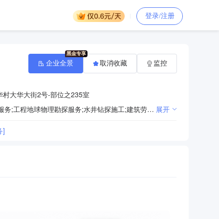
登录/注册
企业全景
取消收藏
监控
村大华大街2号-部位之235室
测绘服务;工程地质勘察服务;工程勘察设计;城乡规划编制;地下管线探测;地理信息加工处理;工程技术咨询服务;工程地球物理勘探服务;水井钻探施工;建筑劳务分包;编制工程概算、预算服务;接受委托从事劳务外包服务;
展开
]