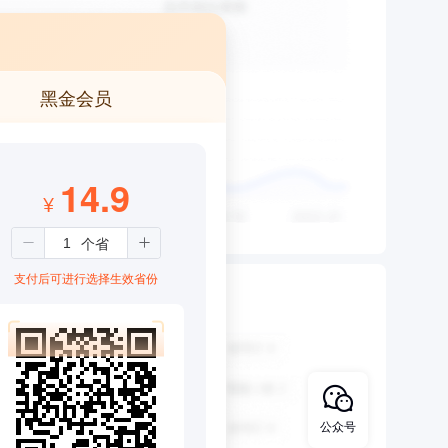
黑金会员
14.9
¥
支付后可进行选择生效省份
公众号