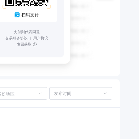
扫码支付
支付则代表同意
交易服务协议
｜
用户协议
发票获取
省份地区