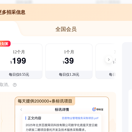
更多招采信息
全国会员
最划算
12个月
1个月
3个月
199
39
99
¥
¥
¥
每日仅0.55元
每日仅1.26元
每日仅1.08元
时取消。