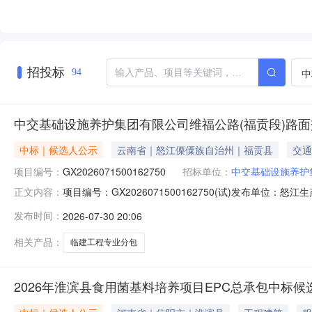
招投标
中
94
中交基础设施养护集团有限公司维福公路(福贡段)路
中标｜候选人公示
云南省｜怒江傈僳族自治州｜福贡县
交通
项目编号：
GX2026071500162750
招标单位：
中交基础设施养护
项目编号：GX2026071500162750(试)发布
正文内容：
选人公示中交基础设施养护集团有限公司维福公路（福贡段）
发布时间：
2026-07-30 20:06
GX2026071500162750(试)），响应文件递交截止
应文件
相关产品：
临建工程专业分包
2026年淮滨县食用菌基料培养项目EPC总承包中标候