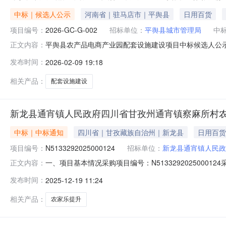
中标｜候选人公示
河南省｜驻马店市｜平舆县
日用百货
项目编号：
2026-GC-G-002
招标单位：
平舆县城市管理局
中
平舆县农产品电商产业园配套设施建设项目中标候选人公
正文内容：
农产品电商产业园配套设施建设项目进行公开招标，于202
发布时间：
2026-02-09 19:18
价：项目名称：平舆县农产品电商产业园配套设施建设项目项目编
间：2026年02
相关产品：
配套设施建设
新龙县通宵镇人民政府四川省甘孜州通宵镇察麻所村
中标｜中标通知
四川省｜甘孜藏族自治州｜新龙县
日用百货
项目编号：
N5133292025000124
招标单位：
新龙县通宵镇人民政
一、项目基本情况采购项目编号：N513329202500
正文内容：
商文件第五章5.3.6条款要求，提交最后报价的供应商
发布时间：
2025-12-19 11:24
龙县通宵镇人民政府地址：四川省甘孜州新龙县通宵镇联系方
路154号联
相关产品：
农家乐提升