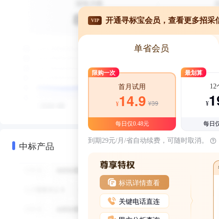
开通寻标宝会员，查看更多招采
VIP
单省会员
限购一次
最划算
1
首月试用
1
14.9
¥39
¥
¥
每日仅0.48元
每日仅
到期29元/月/省自动续费，可随时取消。
中标产品
标讯详情查看
关键电话直连