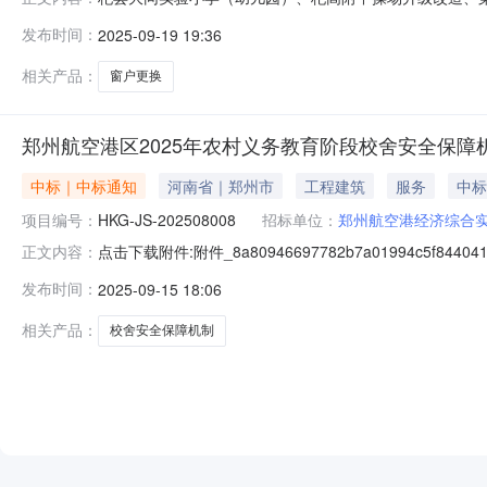
管理（河南）有限公司受杞县教育体育局的委托，就杞县
发布时间：
2025-09-19 19:36
目第一标段、第二标段、第三标段（二次）进行公开招标，
相关产品：
窗户更换
郑州航空港区2025年农村义务教育阶段校舍安全保障
中标｜中标通知
河南省｜郑州市
工程建筑
服务
中标
项目编号：
HKG-JS-202508008
招标单位：
郑州航空港经济综合
点击下载附件:附件_8a80946697782b7a01994c5f
正文内容：
一、中标人信息：标段（包）[001]郑州航空港区许寨
发布时间：
2025-09-15 18:06
校内共3个项目，具体划分详见第八章技术标准及要求：中标人
相关产品：
校舍安全保障机制