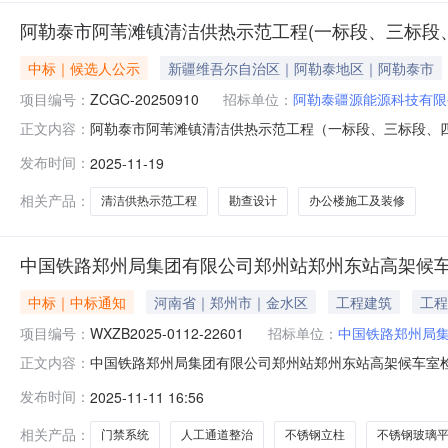
阿勒泰市阿苇滩镇清洁供热示范工程(一标段、三标段
中标｜候选人公示
新疆维吾尔自治区｜阿勒泰地区｜阿勒泰市
项目编号：
ZCGC-20250910
招标单位：
阿勒泰疆源能源科技有限
阿勒泰市阿苇滩镇清洁供热示范工程（一标段、三标段、四标
正文内容：
洁供热示范工程（招标项目编号：ZCGC-20250910）
发布时间：
2025-11-19
共资源交易平台5楼评标室2.评标结果：第一标段：勘查
公
相关产品：
清洁供热示范工程
勘查设计
办公楼施工及装修
中国铁路郑州局集团有限公司郑州站郑州东站高架候
中标｜中标通知
河南省｜郑州市｜金水区
工程建筑
工程
项目编号：
WXZB2025-0112-22601
招标单位：
中国铁路郑州局
中国铁路郑州局集团有限公司郑州站郑州东站高架候车室
正文内容：
铁路郑州局集团有限公司郑州站郑州东站高架候车室检票
发布时间：
2025-11-11 16:56
号1.1项目名称：中国铁路郑州局集团有限公司郑州站郑州东站
国铁路郑州局集团有限
相关产品：
门禁系统
人工通道整治
不锈钢立柱
不锈钢玻璃