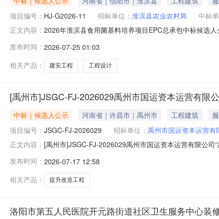
中标｜候选人公示
河南省｜信阳市｜淮滨县
工程建筑
服
项目编号：
HJ-G2026-11
招标单位：
淮滨县农业农村局
中标单
2026年淮滨县食用菌基料培养项目EPC总承包中标候选人
正文内容：
7月24日在淮滨县公共资源交易中心依法进行公开开标、
发布时间：
2026-07-25 01:03
EPC总承包中标候选人公示如下：一、项目概况1.项目名称：
相关产品：
建安工程
工程设计
[禹州市]JSGC-FJ-2026029禹州市国运资本运营
中标｜候选人公示
河南省｜许昌市｜禹州市
工程建筑
服
项目编号：
JSGC-FJ-2026029
招标单位：
禹州市国运资本运营有
[禹州市]JSGC-FJ-2026029禹州市国运资本运营有限
正文内容：
路275号提升改造项目”（评定分离）评标结果公示一、基本情
发布时间：
2026-07-17 12:58
点：禹州市建设路275号及行政南路70号4.建设规模：本
相关产品：
提升改造工程
洛阳市第五人民医院开元路街道社区卫生服务中心装修