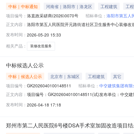
中标｜中标通知
河南省｜洛阳市｜洛龙区
工程建筑
工程
项目编号：
洛直政采磋商(2026)0070号
招标单位：
洛阳市第五人
洛阳市第五人民医院开元路街道社区卫生服务中心装修改造项目
正文内容：
(2026)0070号2、采购项目名称：洛阳市第五人民医
发布时间：
2026-05-20 15:33
2026年05月19日二、成交情况包号采购内容供应商名
相关产品：
装修改造服务
中标候选人公示
中标｜候选人公示
北京市｜东城区
工程建筑
其它
项目编号：
GK2026040100148511
招标单位：
中交建筑集团有限
项目编号：GK2026040100148511(试)发布
正文内容：
人河南冉纳建筑工程有限公司推荐为第二中标候选人河南韶
发布时间：
2026-04-18 17:18
郑州市第二人民医院6号楼DSA手术室加固改造项目结