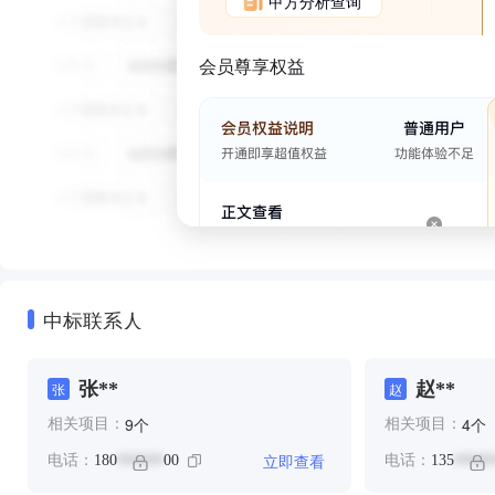
甲方分析查询
会员尊享权益
中标联系人
张**
赵**
张
赵
个
个
9
4
相关项目：
相关项目：
立即查看
电话：
180
00
电话：
135
******
*****