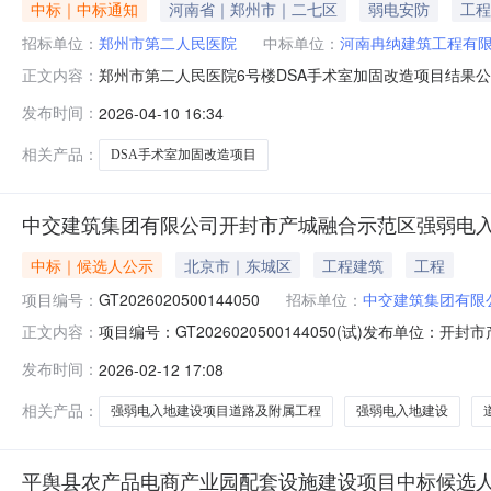
中标｜中标通知
河南省｜郑州市｜二七区
弱电安防
工程
招标单位：
郑州市第二人民医院
中标单位：
河南冉纳建筑工程有
郑州市第二人民医院6号楼DSA手术室加固改造项目结果公
正文内容：
术室加固改造项目进行评审，供应商已确定。现将结果公示
发布时间：
2026-04-10 16:34
之日起三日内，对结果没有异议的，将签发评审结果通知书。
相关产品：
DSA手术室加固改造项目
中交建筑集团有限公司开封市产城融合示范区强弱电入
中标｜候选人公示
北京市｜东城区
工程建筑
工程
项目编号：
GT2026020500144050
招标单位：
中交建筑集团有限
项目编号：GT2026020500144050(试)发布
正文内容：
排名前三的候选人二次谈判报价，最终确定第一成交候选
发布时间：
2026-02-12 17:08
分包采购候选成交分包商公示.pdf
相关产品：
强弱电入地建设项目道路及附属工程
强弱电入地建设
平舆县农产品电商产业园配套设施建设项目中标候选