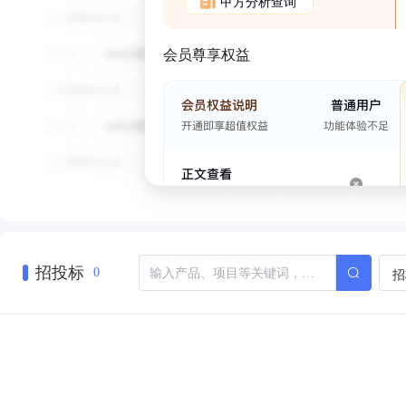
甲方分析查询
会员尊享权益
招投标
招
0