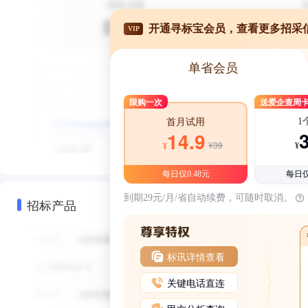
开通寻标宝会员，查看更多招采
VIP
单省会员
限购一次
送爱企查周
1
首月试用
14.9
¥39
¥
¥
每日仅0.48元
每日仅
到期29元/月/省自动续费，可随时取消。
招标产品
标讯详情查看
关键电话直连