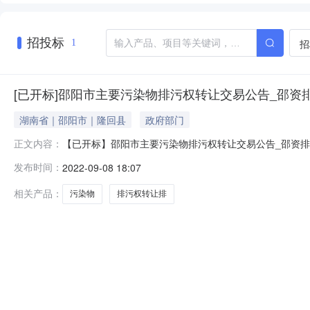
招投标
招
1
[已开标]邵阳市主要污染物排污权转让交易公告_邵资排202
湖南省｜邵阳市｜隆回县
政府部门
【已开标】邵阳市主要污染物排污权转让交易公告_邵资排2
正文内容：
砖厂委托，邵阳市公共资源交易中心就其有关排污权交易
发布时间：
2022-09-08 18:07
13574954828湖南省邵阳市隆回县花门街道办事处迈
4.1525000
相关产品：
污染物
排污权转让排