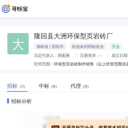
隆回县大洲环保型页岩砖厂
大
湖南省 | 邵阳市
其他未列明制造业
开业
法定代表人：
刘石长
注册资本：
-
成立日期
经营范围：
环保型页岩砖制作销售（以上经营范围涉
招标
中标
代理
（0）
（0）
（0）
招标分析
开通寻标宝会员，查看更多招采
VIP