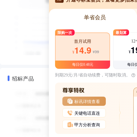
单省会员
限购一次
最划算
1
首月试用
1
14.9
¥39
¥
¥
每日仅0.48元
每日仅
到期29元/月/省自动续费，可随时取消。
招标产品
标讯详情查看
关键电话直连
甲方分析查询